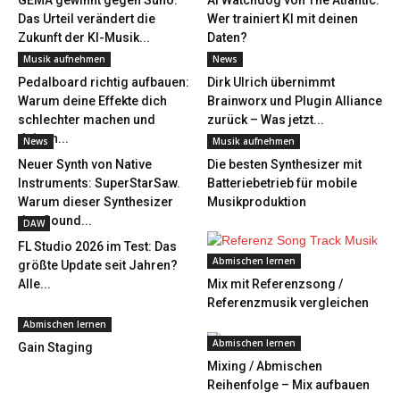
GEMA gewinnt gegen Suno:
AI Watchdog von The Atlantic:
Das Urteil verändert die
Wer trainiert KI mit deinen
Zukunft der KI-Musik...
Daten?
Musik aufnehmen
News
Pedalboard richtig aufbauen:
Dirk Ulrich übernimmt
Warum deine Effekte dich
Brainworx und Plugin Alliance
schlechter machen und
zurück – Was jetzt...
deinen...
News
Musik aufnehmen
Neuer Synth von Native
Die besten Synthesizer mit
Instruments: SuperStarSaw.
Batteriebetrieb für mobile
Warum dieser Synthesizer
Musikproduktion
den Sound...
DAW
FL Studio 2026 im Test: Das
Abmischen lernen
größte Update seit Jahren?
Alle...
Mix mit Referenzsong /
Referenzmusik vergleichen
Abmischen lernen
Abmischen lernen
Gain Staging
Mixing / Abmischen
Reihenfolge – Mix aufbauen