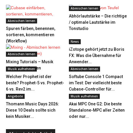
Abmischen lernen
Abhörlautstärke – Die richtige
Abmischen lernen
/ optimale Lautstärke im
Spuren färben, benennen,
Tonstudio
sortieren, kommentieren
(Workflow)
News
iZotope gehört jetzt zu Boris
Abmischen lernen
FX: Was die Übernahme für
Mixing Tutorials – Musik
Anwender...
abmischen lernen
Musik aufnehmen
Abmischen lernen
Welcher Prophet ist der
Softube Console 1 Compact
beste? Prophet-5 vs. Prophet-
im Test: Der vielleicht beste
6 vs. Rev2 im...
Cubase-Controller für...
Angebote
Musik aufnehmen
Thomann Music Days 2026:
Akai MPC One G2: Die beste
Diese 10 Deals sollte sich
Standalone-MPC aller Zeiten
kein Musiker...
oder nur...