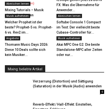
Abmischen lernen
FX: Was die Übernahme für
Mixing Tutorials – Musik
Anwender...
abmischen lernen
Musik aufnehmen
Abmischen lernen
Welcher Prophet ist der
Softube Console 1 Compact
beste? Prophet-5 vs. Prophet-
im Test: Der vielleicht beste
6 vs. Rev2 im...
Cubase-Controller für...
Angebote
Musik aufnehmen
Thomann Music Days 2026:
Akai MPC One G2: Die beste
Diese 10 Deals sollte sich
Standalone-MPC aller Zeiten
kein Musiker...
oder nur...
Mixing: beliebte Artikel
Verzerrung (Distortion) und Sättigung
(Saturation) in der Musik (Audio) anwenden
0
Reverb-Effekt / Hall-Effekt: Einstellen,