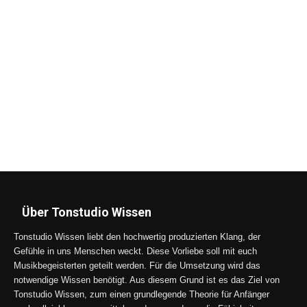
Über Tonstudio Wissen
Tonstudio Wissen liebt den hochwertig produzierten Klang, der
Gefühle in uns Menschen weckt. Diese Vorliebe soll mit euch
Musikbegeisterten geteilt werden. Für die Umsetzung wird das
notwendige Wissen benötigt. Aus diesem Grund ist es das Ziel von
Tonstudio Wissen, zum einen grundlegende Theorie für Anfänger