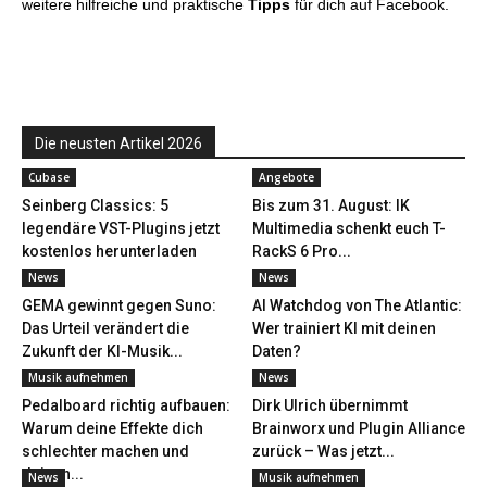
weitere hilfreiche und praktische
Tipps
für dich auf Facebook.
Die neusten Artikel 2026
Cubase
Angebote
Seinberg Classics: 5
Bis zum 31. August: IK
legendäre VST-Plugins jetzt
Multimedia schenkt euch T-
kostenlos herunterladen
RackS 6 Pro...
News
News
GEMA gewinnt gegen Suno:
AI Watchdog von The Atlantic:
Das Urteil verändert die
Wer trainiert KI mit deinen
Zukunft der KI-Musik...
Daten?
Musik aufnehmen
News
Pedalboard richtig aufbauen:
Dirk Ulrich übernimmt
Warum deine Effekte dich
Brainworx und Plugin Alliance
schlechter machen und
zurück – Was jetzt...
deinen...
News
Musik aufnehmen