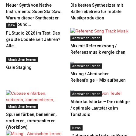
Neuer Synth von Native
Die besten Synthesizer mit
Instruments: SuperStarSaw.
Batteriebetrieb für mobile
Warum dieser Synthesizer
Musikproduktion
den Sound...
DAW
FL Studio 2026 im Test: Das
Abmischen lernen
größte Update seit Jahren?
Alle...
Mix mit Referenzsong /
Referenzmusik vergleichen
Abmischen lernen
Abmischen lernen
Gain Staging
Mixing / Abmischen
Reihenfolge – Mix aufbauen
Abmischen lernen
Abhörlautstärke – Die richtige
Abmischen lernen
/ optimale Lautstärke im
Spuren färben, benennen,
Tonstudio
sortieren, kommentieren
(Workflow)
News
iZotope gehört jetzt zu Boris