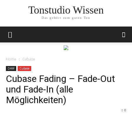
Tonstudio Wissen
Das gehört zum guten Ton
Home
Cubase
DAW
Cubase
Cubase Fading – Fade-Out
und Fade-In (alle
Möglichkeiten)
0