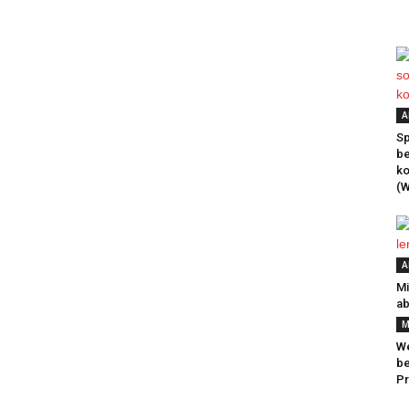
A
Sp
be
k
(W
A
Mi
ab
M
We
be
Pr