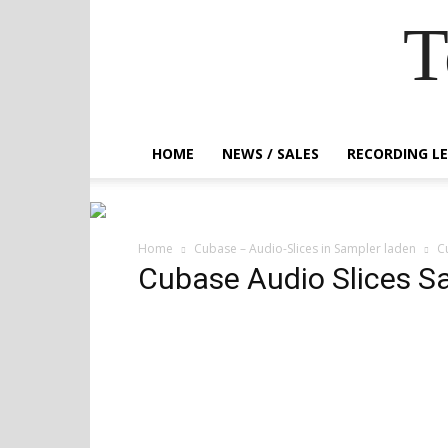
T
HOME
NEWS / SALES
RECORDING L
Home
Cubase – Audio-Slices in Sampler laden
C
Cubase Audio Slices S