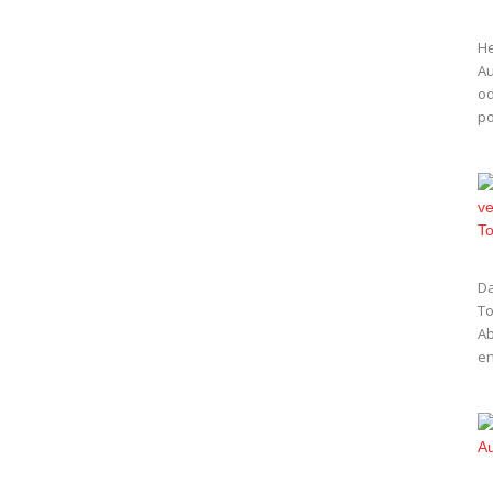
He
Au
od
po
Da
To
Ab
en