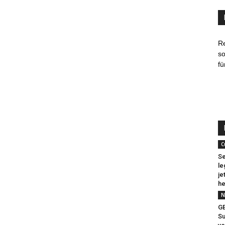
R
so
fü
C
Se
le
je
he
N
G
Su