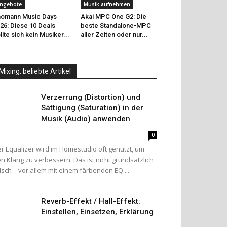
ngebote
Musik aufnehmen
omann Music Days
Akai MPC One G2: Die
26: Diese 10 Deals
beste Standalone-MPC
llte sich kein Musiker...
aller Zeiten oder nur...
Mixing: beliebte Artikel
Verzerrung (Distortion) und
Sättigung (Saturation) in der
Musik (Audio) anwenden
0
r Equalizer wird im Homestudio oft genutzt, um
n Klang zu verbessern. Das ist nicht grundsätzlich
lsch – vor allem mit einem färbenden EQ....
Reverb-Effekt / Hall-Effekt:
Einstellen, Einsetzen, Erklärung