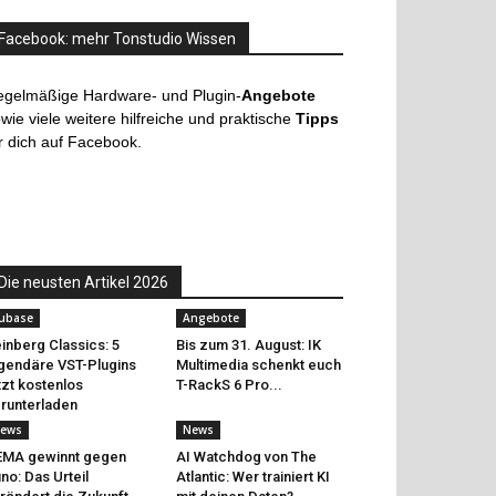
Facebook: mehr Tonstudio Wissen
egelmäßige Hardware- und Plugin-
Angebote
wie viele weitere hilfreiche und praktische
Tipps
r dich auf Facebook.
Die neusten Artikel 2026
ubase
Angebote
inberg Classics: 5
Bis zum 31. August: IK
gendäre VST-Plugins
Multimedia schenkt euch
tzt kostenlos
T-RackS 6 Pro...
runterladen
ews
News
EMA gewinnt gegen
AI Watchdog von The
no: Das Urteil
Atlantic: Wer trainiert KI