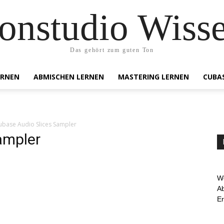
onstudio Wiss
Das gehört zum guten Ton
ERNEN
ABMISCHEN LERNEN
MASTERING LERNEN
CUBA
ubase Audio Slices Sampler
ampler
We
Ab
E