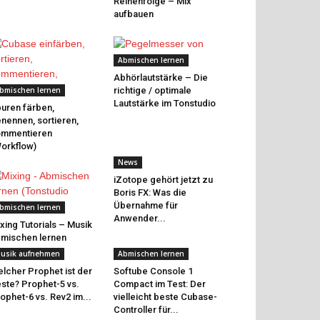
Reihenfolge – Mix
aufbauen
Abmischen lernen
Abhörlautstärke – Die
bmischen lernen
richtige / optimale
Lautstärke im Tonstudio
uren färben,
nennen, sortieren,
ommentieren
orkflow)
News
iZotope gehört jetzt zu
Boris FX: Was die
Übernahme für
bmischen lernen
Anwender...
xing Tutorials – Musik
mischen lernen
usik aufnehmen
Abmischen lernen
lcher Prophet ist der
Softube Console 1
ste? Prophet-5 vs.
Compact im Test: Der
ophet-6 vs. Rev2 im...
vielleicht beste Cubase-
Controller für...