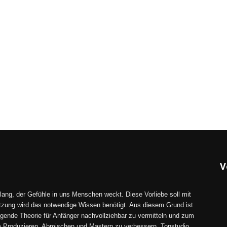
V
lang, der Gefühle in uns Menschen weckt. Diese Vorliebe soll mit
tzung wird das notwendige Wissen benötigt. Aus diesem Grund ist
gende Theorie für Anfänger nachvollziehbar zu vermitteln und zum
im Produzieren, Abmischen und Mastern zu verbessern. Tonstudio