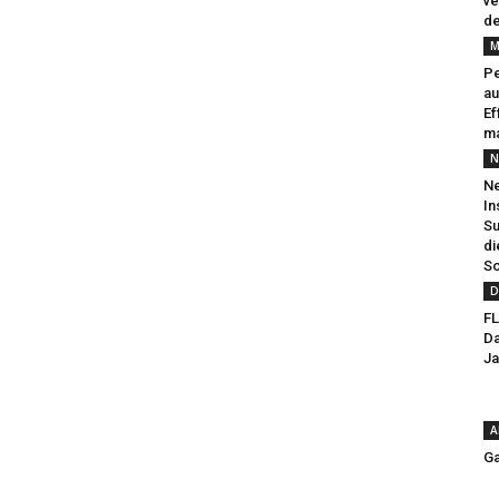
ve
de
M
Pe
au
Ef
ma
N
Ne
In
Su
di
So
D
FL
Da
Ja
A
Ga