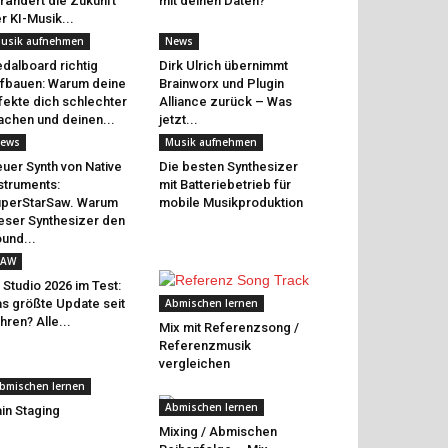
rändert die Zukunft
mit deinen Daten?
r KI-Musik...
usik aufnehmen
News
dalboard richtig
Dirk Ulrich übernimmt
fbauen: Warum deine
Brainworx und Plugin
fekte dich schlechter
Alliance zurück – Was
chen und deinen...
jetzt...
ews
Musik aufnehmen
uer Synth von Native
Die besten Synthesizer
struments:
mit Batteriebetrieb für
perStarSaw. Warum
mobile Musikproduktion
eser Synthesizer den
und...
AW
 Studio 2026 im Test:
s größte Update seit
Abmischen lernen
hren? Alle...
Mix mit Referenzsong /
Referenzmusik
vergleichen
bmischen lernen
Abmischen lernen
in Staging
Mixing / Abmischen