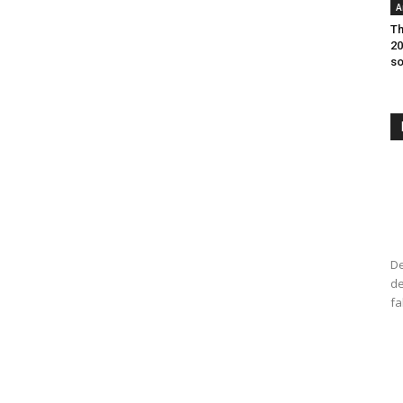
A
Th
20
so
De
de
fa