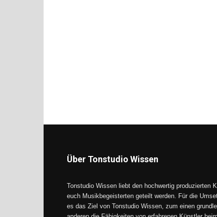
Über Tonstudio Wissen
Tonstudio Wissen liebt den hochwertig produzierten K
euch Musikbegeisterten geteilt werden. Für die Umse
es das Ziel von Tonstudio Wissen, zum einen grundle
anderen die Fähigkeiten von erfahrenen Künstler be