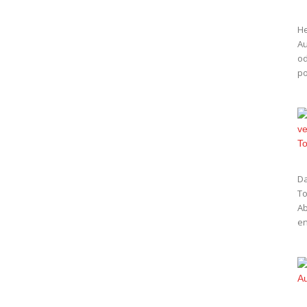
He
Au
od
po
Da
To
Ab
en