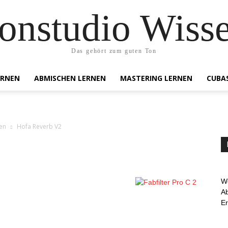
onstudio Wiss
Das gehört zum guten Ton
ERNEN
ABMISCHEN LERNEN
MASTERING LERNEN
CUBA
en
Hofa Reverb V2
We
Ab
E