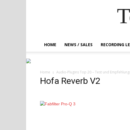
T
HOME
NEWS / SALES
RECORDING L
Home
Audio-Plugins Top 20 – Test und Empfehlung
Hofa Reverb V2