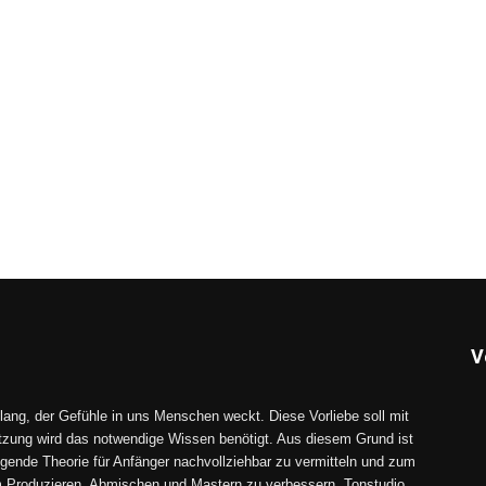
V
lang, der Gefühle in uns Menschen weckt. Diese Vorliebe soll mit
tzung wird das notwendige Wissen benötigt. Aus diesem Grund ist
gende Theorie für Anfänger nachvollziehbar zu vermitteln und zum
im Produzieren, Abmischen und Mastern zu verbessern. Tonstudio