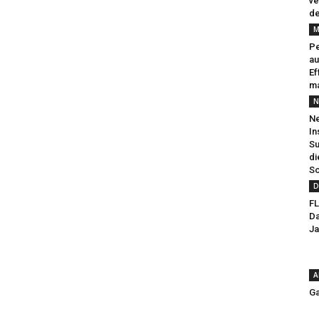
ve
de
M
Pe
au
Ef
ma
N
Ne
In
Su
di
So
D
FL
Da
Ja
A
Ga