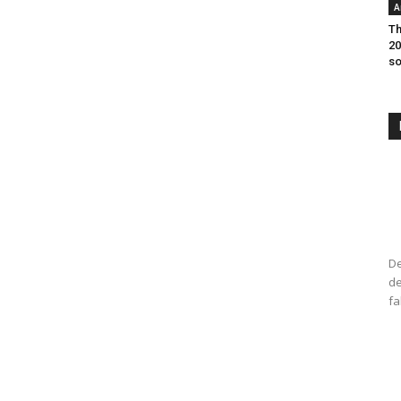
A
Th
20
so
De
de
fa