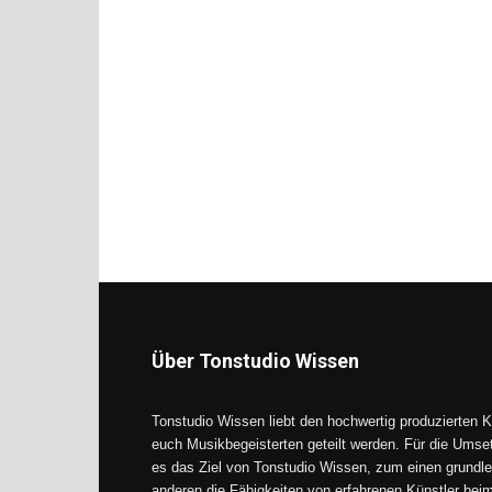
Über Tonstudio Wissen
Tonstudio Wissen liebt den hochwertig produzierten K
euch Musikbegeisterten geteilt werden. Für die Umse
es das Ziel von Tonstudio Wissen, zum einen grundle
anderen die Fähigkeiten von erfahrenen Künstler be