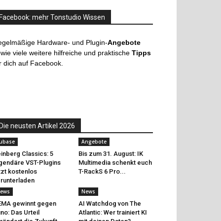
Facebook: mehr Tonstudio Wissen
egelmäßige Hardware- und Plugin-
Angebote
wie viele weitere hilfreiche und praktische
Tipps
r dich auf Facebook.
Die neusten Artikel 2026
ubase
Angebote
inberg Classics: 5
Bis zum 31. August: IK
gendäre VST-Plugins
Multimedia schenkt euch
tzt kostenlos
T-RackS 6 Pro...
runterladen
ews
News
EMA gewinnt gegen
AI Watchdog von The
no: Das Urteil
Atlantic: Wer trainiert KI