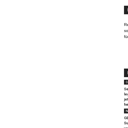
R
so
fü
C
Se
le
je
he
N
G
Su