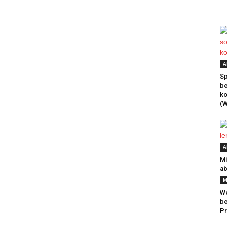
A
Sp
be
k
(W
A
Mi
ab
M
We
be
Pr