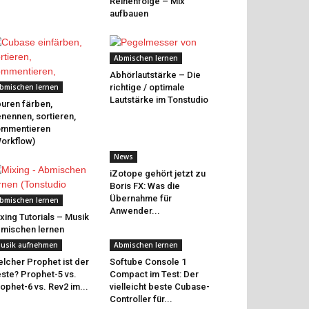
Reihenfolge – Mix
aufbauen
Abmischen lernen
Abhörlautstärke – Die
bmischen lernen
richtige / optimale
Lautstärke im Tonstudio
uren färben,
nennen, sortieren,
ommentieren
orkflow)
News
iZotope gehört jetzt zu
Boris FX: Was die
Übernahme für
bmischen lernen
Anwender...
xing Tutorials – Musik
mischen lernen
usik aufnehmen
Abmischen lernen
lcher Prophet ist der
Softube Console 1
ste? Prophet-5 vs.
Compact im Test: Der
ophet-6 vs. Rev2 im...
vielleicht beste Cubase-
Controller für...