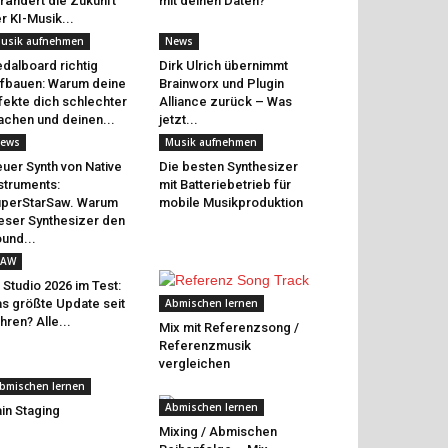
rändert die Zukunft
mit deinen Daten?
r KI-Musik...
usik aufnehmen
News
dalboard richtig
Dirk Ulrich übernimmt
fbauen: Warum deine
Brainworx und Plugin
fekte dich schlechter
Alliance zurück – Was
chen und deinen...
jetzt...
ews
Musik aufnehmen
uer Synth von Native
Die besten Synthesizer
struments:
mit Batteriebetrieb für
perStarSaw. Warum
mobile Musikproduktion
eser Synthesizer den
und...
AW
 Studio 2026 im Test:
s größte Update seit
Abmischen lernen
hren? Alle...
Mix mit Referenzsong /
Referenzmusik
vergleichen
bmischen lernen
Abmischen lernen
in Staging
Mixing / Abmischen