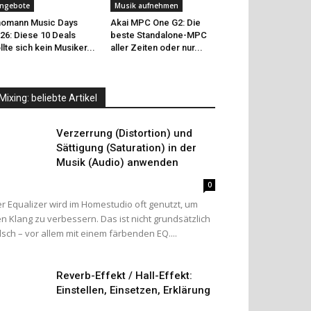
ngebote
Musik aufnehmen
omann Music Days
Akai MPC One G2: Die
26: Diese 10 Deals
beste Standalone-MPC
llte sich kein Musiker...
aller Zeiten oder nur...
Mixing: beliebte Artikel
Verzerrung (Distortion) und
Sättigung (Saturation) in der
Musik (Audio) anwenden
0
r Equalizer wird im Homestudio oft genutzt, um
n Klang zu verbessern. Das ist nicht grundsätzlich
lsch – vor allem mit einem färbenden EQ....
Reverb-Effekt / Hall-Effekt:
Einstellen, Einsetzen, Erklärung