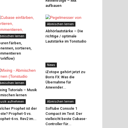
Reihenfolge – Mix
aufbauen
Abmischen lernen
Abhörlautstärke – Die
bmischen lernen
richtige / optimale
Lautstärke im Tonstudio
uren färben,
nennen, sortieren,
ommentieren
orkflow)
News
iZotope gehört jetzt zu
Boris FX: Was die
Übernahme für
bmischen lernen
Anwender...
xing Tutorials – Musik
mischen lernen
usik aufnehmen
Abmischen lernen
lcher Prophet ist der
Softube Console 1
ste? Prophet-5 vs.
Compact im Test: Der
ophet-6 vs. Rev2 im...
vielleicht beste Cubase-
Controller für...