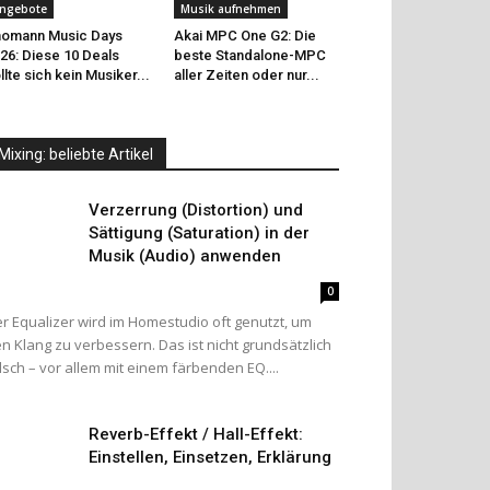
ngebote
Musik aufnehmen
omann Music Days
Akai MPC One G2: Die
26: Diese 10 Deals
beste Standalone-MPC
llte sich kein Musiker...
aller Zeiten oder nur...
Mixing: beliebte Artikel
Verzerrung (Distortion) und
Sättigung (Saturation) in der
Musik (Audio) anwenden
0
r Equalizer wird im Homestudio oft genutzt, um
n Klang zu verbessern. Das ist nicht grundsätzlich
lsch – vor allem mit einem färbenden EQ....
Reverb-Effekt / Hall-Effekt:
Einstellen, Einsetzen, Erklärung