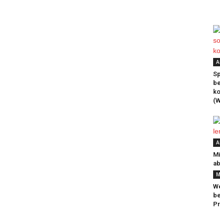
A
Sp
be
k
(W
A
Mi
ab
M
We
be
Pr