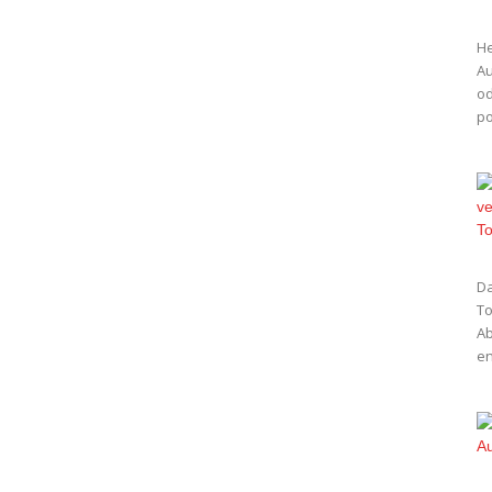
He
Au
od
po
Da
To
Ab
en