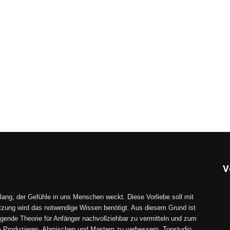
V
lang, der Gefühle in uns Menschen weckt. Diese Vorliebe soll mit
tzung wird das notwendige Wissen benötigt. Aus diesem Grund ist
gende Theorie für Anfänger nachvollziehbar zu vermitteln und zum
im Produzieren, Abmischen und Mastern zu verbessern. Tonstudio