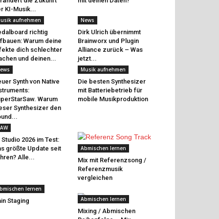
rändert die Zukunft
mit deinen Daten?
r KI-Musik...
usik aufnehmen
News
dalboard richtig
Dirk Ulrich übernimmt
fbauen: Warum deine
Brainworx und Plugin
fekte dich schlechter
Alliance zurück – Was
chen und deinen...
jetzt...
ews
Musik aufnehmen
uer Synth von Native
Die besten Synthesizer
struments:
mit Batteriebetrieb für
perStarSaw. Warum
mobile Musikproduktion
eser Synthesizer den
und...
AW
 Studio 2026 im Test:
s größte Update seit
Abmischen lernen
hren? Alle...
Mix mit Referenzsong /
Referenzmusik
vergleichen
bmischen lernen
Abmischen lernen
in Staging
Mixing / Abmischen