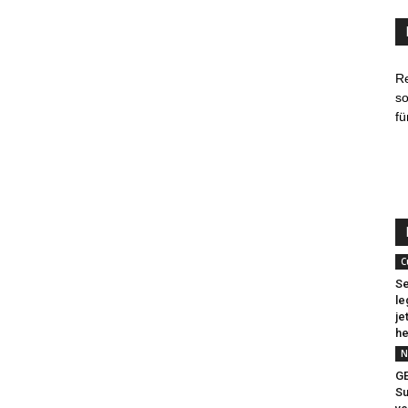
R
so
fü
C
Se
le
je
he
N
G
Su