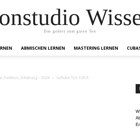
onstudio Wiss
Das gehört zum guten Ton
ERNEN
ABMISCHEN LERNEN
MASTERING LERNEN
CUBA
l, Funktion, Erklärung – 2026
Softube TLA-100 A
We
Ab
E