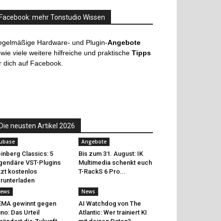
Facebook: mehr Tonstudio Wissen
egelmäßige Hardware- und Plugin-
Angebote
wie viele weitere hilfreiche und praktische
Tipps
r dich auf Facebook.
Die neusten Artikel 2026
ubase
Angebote
inberg Classics: 5
Bis zum 31. August: IK
gendäre VST-Plugins
Multimedia schenkt euch
tzt kostenlos
T-RackS 6 Pro...
runterladen
ews
News
EMA gewinnt gegen
AI Watchdog von The
no: Das Urteil
Atlantic: Wer trainiert KI