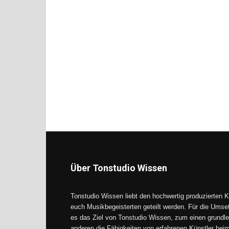
Über Tonstudio Wissen
Tonstudio Wissen liebt den hochwertig produzierten K
euch Musikbegeisterten geteilt werden. Für die Umse
es das Ziel von Tonstudio Wissen, zum einen grundle
anderen die Fähigkeiten von erfahrenen Künstler be