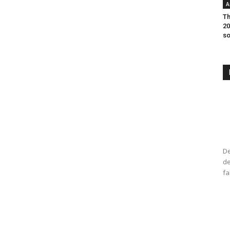
A
Th
20
so
De
de
fa