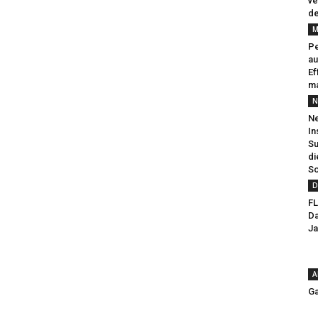
ve
de
M
Pe
au
Ef
ma
N
Ne
In
Su
di
So
D
FL
Da
Ja
A
Ga