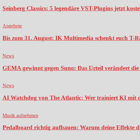
Seinberg Classics: 5 legendäre VST-Plugins jetzt kost
Angebote
Bis zum 31. August: IK Multimedia schenkt euch T-Ra
News
GEMA gewinnt gegen Suno: Das Urteil verändert die 
News
AI Watchdog von The Atlantic: Wer trainiert KI mit 
Musik aufnehmen
Pedalboard richtig aufbauen: Warum deine Effekte di