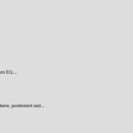
den EQ....
re, positioniert und...