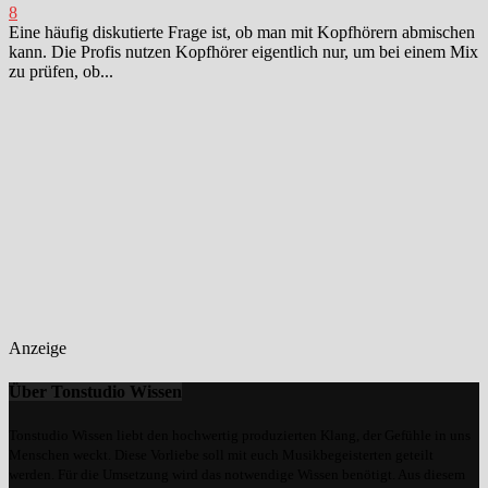
8
Eine häufig diskutierte Frage ist, ob man mit Kopfhörern abmischen
kann. Die Profis nutzen Kopfhörer eigentlich nur, um bei einem Mix
zu prüfen, ob...
Anzeige
Über Tonstudio Wissen
Tonstudio Wissen liebt den hochwertig produzierten Klang, der Gefühle in uns
Menschen weckt. Diese Vorliebe soll mit euch Musikbegeisterten geteilt
werden. Für die Umsetzung wird das notwendige Wissen benötigt. Aus diesem