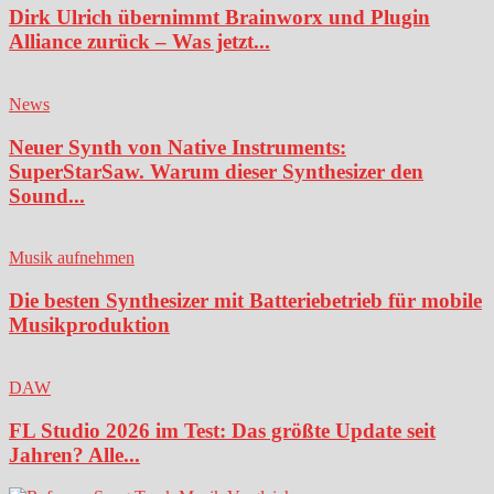
Dirk Ulrich übernimmt Brainworx und Plugin
Alliance zurück – Was jetzt...
News
Neuer Synth von Native Instruments:
SuperStarSaw. Warum dieser Synthesizer den
Sound...
Musik aufnehmen
Die besten Synthesizer mit Batteriebetrieb für mobile
Musikproduktion
DAW
FL Studio 2026 im Test: Das größte Update seit
Jahren? Alle...