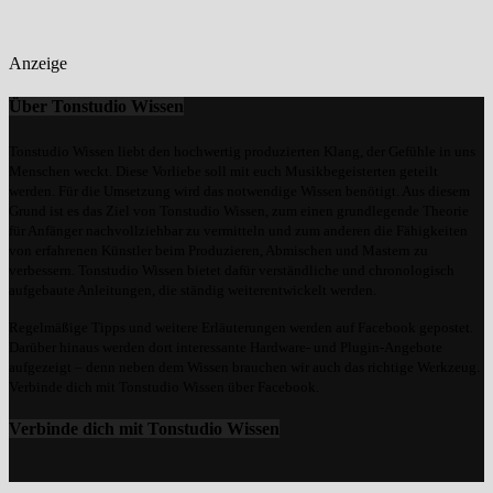
Anzeige
Über Tonstudio Wissen
Tonstudio Wissen liebt den hochwertig produzierten Klang, der Gefühle in uns
Menschen weckt. Diese Vorliebe soll mit euch Musikbegeisterten geteilt
werden. Für die Umsetzung wird das notwendige Wissen benötigt. Aus diesem
Grund ist es das Ziel von Tonstudio Wissen, zum einen grundlegende Theorie
für Anfänger nachvollziehbar zu vermitteln und zum anderen die Fähigkeiten
von erfahrenen Künstler beim Produzieren, Abmischen und Mastern zu
verbessern. Tonstudio Wissen bietet dafür verständliche und chronologisch
aufgebaute Anleitungen, die ständig weiterentwickelt werden.
Regelmäßige Tipps und weitere Erläuterungen werden auf Facebook gepostet.
Darüber hinaus werden dort interessante Hardware- und Plugin-Angebote
aufgezeigt – denn neben dem Wissen brauchen wir auch das richtige Werkzeug.
Verbinde dich mit Tonstudio Wissen über Facebook.
Verbinde dich mit Tonstudio Wissen