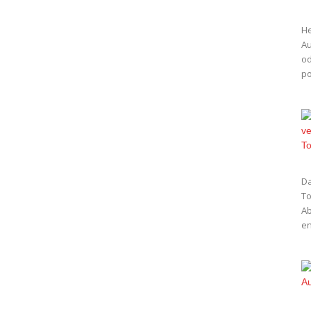
He
Au
od
po
Da
To
Ab
en