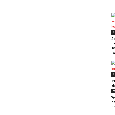
A
Sp
be
k
(W
A
Mi
ab
M
We
be
Pr