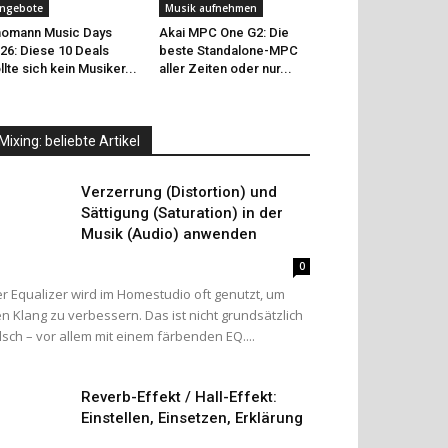
ngebote
Musik aufnehmen
omann Music Days
Akai MPC One G2: Die
26: Diese 10 Deals
beste Standalone-MPC
llte sich kein Musiker...
aller Zeiten oder nur...
Mixing: beliebte Artikel
Verzerrung (Distortion) und
Sättigung (Saturation) in der
Musik (Audio) anwenden
0
r Equalizer wird im Homestudio oft genutzt, um
n Klang zu verbessern. Das ist nicht grundsätzlich
lsch – vor allem mit einem färbenden EQ....
Reverb-Effekt / Hall-Effekt:
Einstellen, Einsetzen, Erklärung