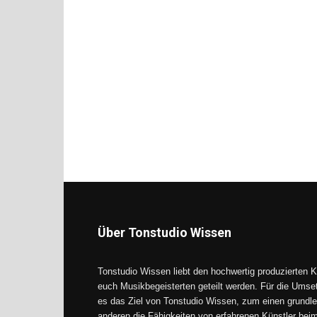
Über Tonstudio Wissen
Tonstudio Wissen liebt den hochwertig produzierten K
euch Musikbegeisterten geteilt werden. Für die Umse
es das Ziel von Tonstudio Wissen, zum einen grundle
anderen die Fähigkeiten von erfahrenen Künstler be