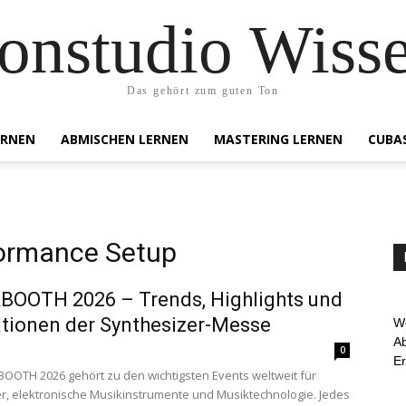
onstudio Wiss
Das gehört zum guten Ton
ERNEN
ABMISCHEN LERNEN
MASTERING LERNEN
CUBA
formance Setup
BOOTH 2026 – Trends, Highlights und
tionen der Synthesizer-Messe
We
Ab
0
E
OOTH 2026 gehört zu den wichtigsten Events weltweit für
r, elektronische Musikinstrumente und Musiktechnologie. Jedes