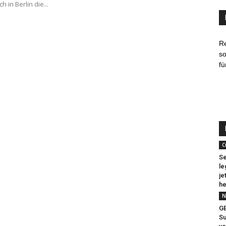
ich in Berlin die...
R
so
fü
C
Se
le
je
he
N
G
Su