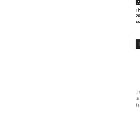
A
Th
20
so
De
de
fa