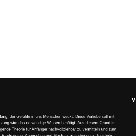
V
lang, der Gefühle in uns Menschen weckt. Diese Vorliebe soll mit
tzung wird das notwendige Wissen benötigt. Aus diesem Grund ist
gende Theorie für Anfänger nachvollziehbar zu vermitteln und zum
im Produzieren, Abmischen und Mastern zu verbessern. Tonstudio