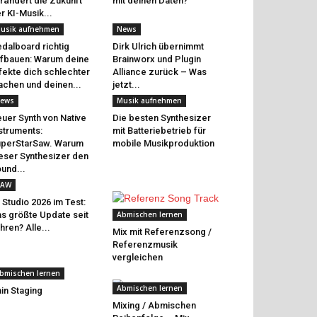
rändert die Zukunft
mit deinen Daten?
r KI-Musik...
usik aufnehmen
News
dalboard richtig
Dirk Ulrich übernimmt
fbauen: Warum deine
Brainworx und Plugin
fekte dich schlechter
Alliance zurück – Was
chen und deinen...
jetzt...
ews
Musik aufnehmen
uer Synth von Native
Die besten Synthesizer
struments:
mit Batteriebetrieb für
perStarSaw. Warum
mobile Musikproduktion
eser Synthesizer den
und...
AW
 Studio 2026 im Test:
s größte Update seit
Abmischen lernen
hren? Alle...
Mix mit Referenzsong /
Referenzmusik
vergleichen
bmischen lernen
Abmischen lernen
in Staging
Mixing / Abmischen