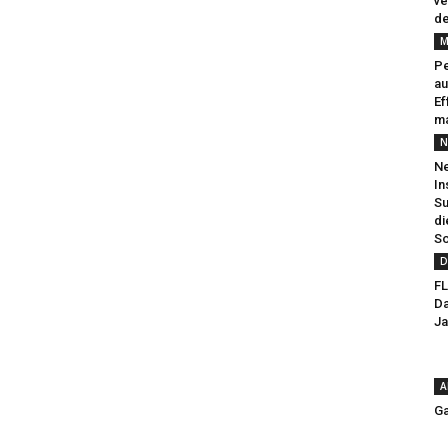
ve
de
M
Pe
au
Ef
ma
N
Ne
In
Su
di
So
D
FL
Da
Ja
A
Ga