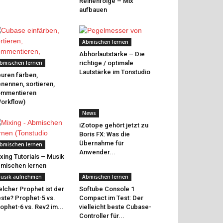
Reihenfolge – Mix
aufbauen
Abmischen lernen
Abhörlautstärke – Die
bmischen lernen
richtige / optimale
Lautstärke im Tonstudio
uren färben,
nennen, sortieren,
ommentieren
orkflow)
News
iZotope gehört jetzt zu
Boris FX: Was die
Übernahme für
bmischen lernen
Anwender...
xing Tutorials – Musik
mischen lernen
usik aufnehmen
Abmischen lernen
lcher Prophet ist der
Softube Console 1
ste? Prophet-5 vs.
Compact im Test: Der
ophet-6 vs. Rev2 im...
vielleicht beste Cubase-
Controller für...