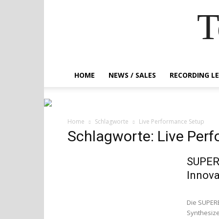
T
HOME
NEWS / SALES
RECORDING L
Home
Schlagworte
Live Performance Setup
Schlagworte: Live Per
SUPER
Innova
Die SUPERB
Synthesize