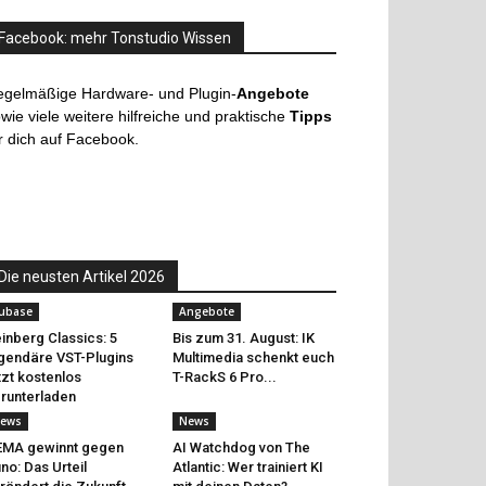
Facebook: mehr Tonstudio Wissen
egelmäßige Hardware- und Plugin-
Angebote
wie viele weitere hilfreiche und praktische
Tipps
r dich auf Facebook.
Die neusten Artikel 2026
ubase
Angebote
inberg Classics: 5
Bis zum 31. August: IK
gendäre VST-Plugins
Multimedia schenkt euch
tzt kostenlos
T-RackS 6 Pro...
runterladen
ews
News
EMA gewinnt gegen
AI Watchdog von The
no: Das Urteil
Atlantic: Wer trainiert KI