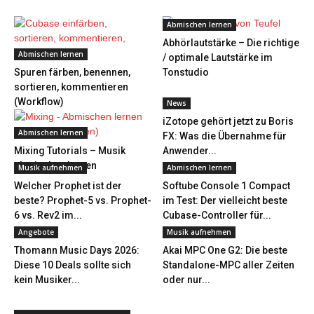
Abmischen lernen
Abhörlautstärke – Die richtige
Abmischen lernen
/ optimale Lautstärke im
Spuren färben, benennen,
Tonstudio
sortieren, kommentieren
(Workflow)
News
iZotope gehört jetzt zu Boris
Abmischen lernen
FX: Was die Übernahme für
Mixing Tutorials – Musik
Anwender...
abmischen lernen
Musik aufnehmen
Abmischen lernen
Welcher Prophet ist der
Softube Console 1 Compact
beste? Prophet-5 vs. Prophet-
im Test: Der vielleicht beste
6 vs. Rev2 im...
Cubase-Controller für...
Angebote
Musik aufnehmen
Thomann Music Days 2026:
Akai MPC One G2: Die beste
Diese 10 Deals sollte sich
Standalone-MPC aller Zeiten
kein Musiker...
oder nur...