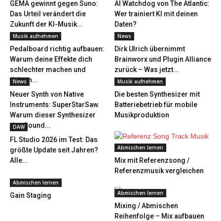
GEMA gewinnt gegen Suno:
AI Watchdog von The Atlantic:
Das Urteil verändert die
Wer trainiert KI mit deinen
Zukunft der KI-Musik...
Daten?
Musik aufnehmen
News
Pedalboard richtig aufbauen:
Dirk Ulrich übernimmt
Warum deine Effekte dich
Brainworx und Plugin Alliance
schlechter machen und
zurück – Was jetzt...
deinen...
News
Musik aufnehmen
Neuer Synth von Native
Die besten Synthesizer mit
Instruments: SuperStarSaw.
Batteriebetrieb für mobile
Warum dieser Synthesizer
Musikproduktion
den Sound...
DAW
FL Studio 2026 im Test: Das
Abmischen lernen
größte Update seit Jahren?
Alle...
Mix mit Referenzsong /
Referenzmusik vergleichen
Abmischen lernen
Abmischen lernen
Gain Staging
Mixing / Abmischen
Reihenfolge – Mix aufbauen