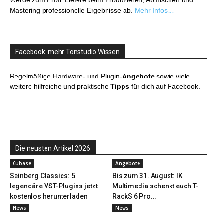
Werde zum Profi: Liefere beim Produzieren, Abmischen und
Mastering professionelle Ergebnisse ab.
Mehr Infos…
Facebook: mehr Tonstudio Wissen
Regelmäßige Hardware- und Plugin-
Angebote
sowie viele
weitere hilfreiche und praktische
Tipps
für dich auf Facebook.
Die neusten Artikel 2026
Cubase
Angebote
Seinberg Classics: 5
Bis zum 31. August: IK
legendäre VST-Plugins jetzt
Multimedia schenkt euch T-
kostenlos herunterladen
RackS 6 Pro...
News
News