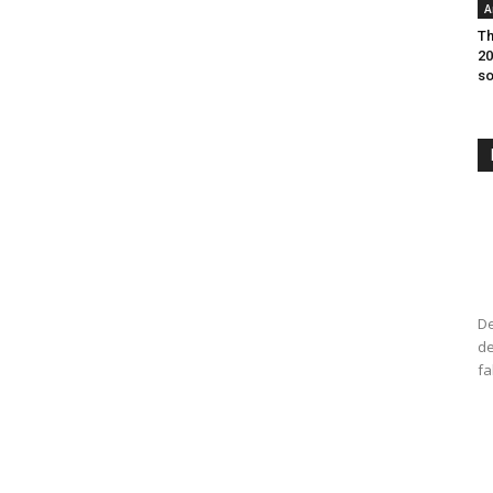
A
Th
20
so
De
de
fa