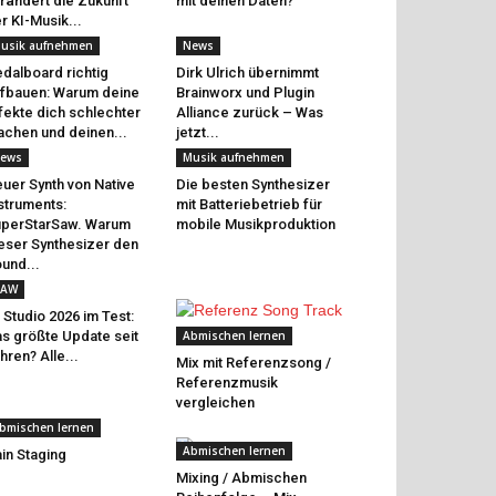
rändert die Zukunft
mit deinen Daten?
r KI-Musik...
usik aufnehmen
News
dalboard richtig
Dirk Ulrich übernimmt
fbauen: Warum deine
Brainworx und Plugin
fekte dich schlechter
Alliance zurück – Was
chen und deinen...
jetzt...
ews
Musik aufnehmen
uer Synth von Native
Die besten Synthesizer
struments:
mit Batteriebetrieb für
perStarSaw. Warum
mobile Musikproduktion
eser Synthesizer den
und...
AW
 Studio 2026 im Test:
s größte Update seit
Abmischen lernen
hren? Alle...
Mix mit Referenzsong /
Referenzmusik
vergleichen
bmischen lernen
Abmischen lernen
in Staging
Mixing / Abmischen