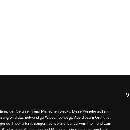
V
lang, der Gefühle in uns Menschen weckt. Diese Vorliebe soll mit
tzung wird das notwendige Wissen benötigt. Aus diesem Grund ist
gende Theorie für Anfänger nachvollziehbar zu vermitteln und zum
im Produzieren, Abmischen und Mastern zu verbessern. Tonstudio