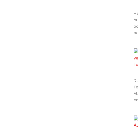
He
Au
od
po
Da
To
Ab
en