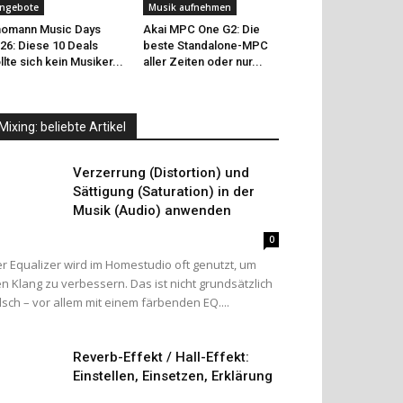
ngebote
Musik aufnehmen
omann Music Days
Akai MPC One G2: Die
26: Diese 10 Deals
beste Standalone-MPC
llte sich kein Musiker...
aller Zeiten oder nur...
Mixing: beliebte Artikel
Verzerrung (Distortion) und
Sättigung (Saturation) in der
Musik (Audio) anwenden
0
r Equalizer wird im Homestudio oft genutzt, um
n Klang zu verbessern. Das ist nicht grundsätzlich
lsch – vor allem mit einem färbenden EQ....
Reverb-Effekt / Hall-Effekt:
Einstellen, Einsetzen, Erklärung