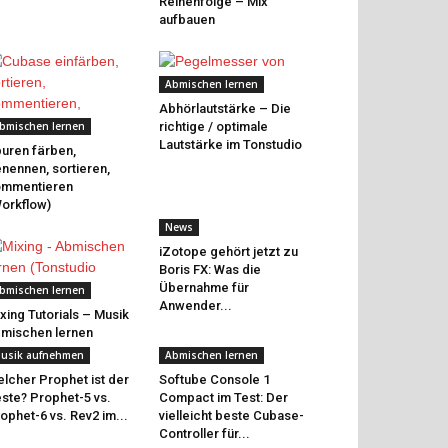
Reihenfolge – Mix
aufbauen
Abmischen lernen
Abhörlautstärke – Die
bmischen lernen
richtige / optimale
Lautstärke im Tonstudio
uren färben,
nennen, sortieren,
ommentieren
orkflow)
News
iZotope gehört jetzt zu
Boris FX: Was die
Übernahme für
bmischen lernen
Anwender...
xing Tutorials – Musik
mischen lernen
usik aufnehmen
Abmischen lernen
lcher Prophet ist der
Softube Console 1
ste? Prophet-5 vs.
Compact im Test: Der
ophet-6 vs. Rev2 im...
vielleicht beste Cubase-
Controller für...