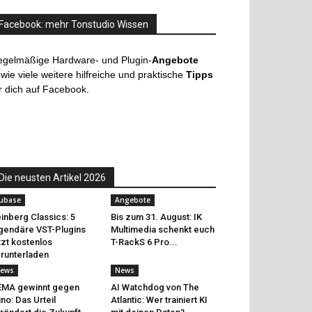
Facebook: mehr Tonstudio Wissen
egelmäßige Hardware- und Plugin-
Angebote
wie viele weitere hilfreiche und praktische
Tipps
r dich auf Facebook.
Die neusten Artikel 2026
ubase
Angebote
inberg Classics: 5
Bis zum 31. August: IK
gendäre VST-Plugins
Multimedia schenkt euch
tzt kostenlos
T-RackS 6 Pro...
runterladen
ews
News
EMA gewinnt gegen
AI Watchdog von The
no: Das Urteil
Atlantic: Wer trainiert KI