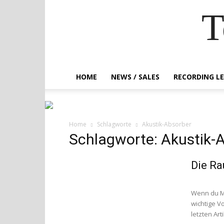
T
HOME
NEWS / SALES
RECORDING L
Home
Schlagworte
Akustik-Absorber
Schlagworte: Akustik-
Die Ra
Wenn du Ma
wichtige V
letzten Art