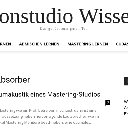
onstudio Wiss
Das gehört zum guten Ton
ERNEN
ABMISCHEN LERNEN
MASTERING LERNEN
CUBA
Absorber
umakustik eines Mastering-Studios
We
3
Ab
stering wie ein Profi betreiben möchtest, dann ist eine
E
oraussetzung neben hervorragende Lautsprecher, wie im
ikel Mastering-Monitore beschrieben, eine optimale...