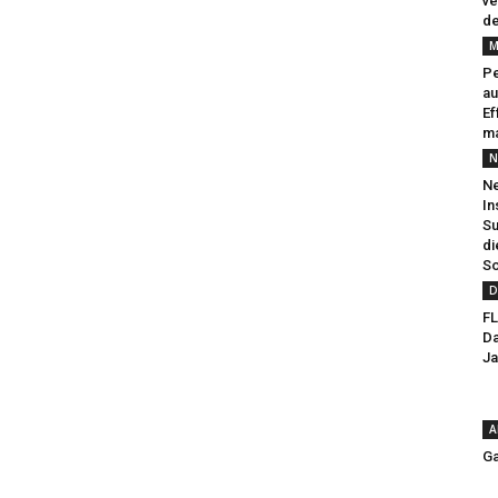
ve
de
M
Pe
au
Ef
ma
N
Ne
In
Su
di
So
D
FL
Da
Ja
A
Ga