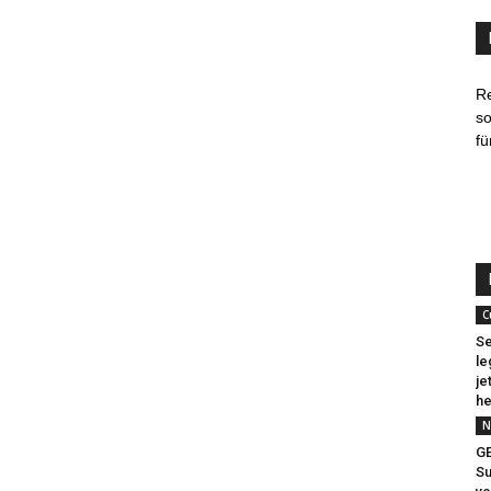
R
so
fü
C
Se
le
je
he
N
G
Su