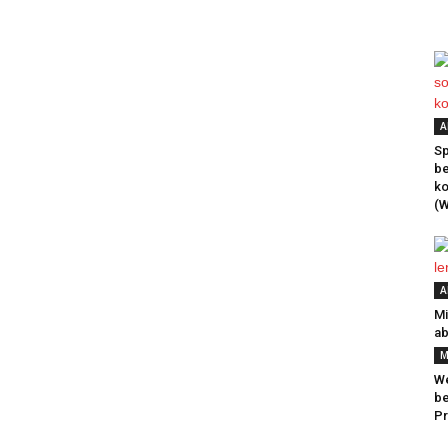
A
Sp
be
k
(W
A
Mi
ab
M
We
be
Pr