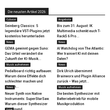
Die neusten Artikel 2026
Cubase
Angebote
Seinberg Classics: 5
Bis zum 31. August: IK
legendäre VST-Plugins jetzt
Multimedia schenkt euch T-
kostenlos herunterladen
RackS 6 Pro...
News
News
GEMA gewinnt gegen Suno:
AI Watchdog von The Atlantic:
Das Urteil verändert die
Wer trainiert KI mit deinen
Zukunft der KI-Musik...
Daten?
Musik aufnehmen
News
Pedalboard richtig aufbauen:
Dirk Ulrich übernimmt
Warum deine Effekte dich
Brainworx und Plugin Alliance
schlechter machen und
zurück – Was jetzt...
deinen...
News
Musik aufnehmen
Neuer Synth von Native
Die besten Synthesizer mit
Instruments: SuperStarSaw.
Batteriebetrieb für mobile
Warum dieser Synthesizer
Musikproduktion
den Sound...
DAW