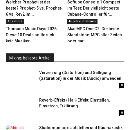
Welcher Prophet ist der
Softube Console 1 Compact
beste? Prophet-5 vs. Prophet-
im Test: Der vielleicht beste
6 vs. Rev2 im...
Cubase-Controller für...
Angebote
Musik aufnehmen
Thomann Music Days 2026:
Akai MPC One G2: Die beste
Diese 10 Deals sollte sich
Standalone-MPC aller Zeiten
kein Musiker...
oder nur...
Mixing: beliebte Artikel
Verzerrung (Distortion) und Sättigung
(Saturation) in der Musik (Audio) anwenden
0
Reverb-Effekt / Hall-Effekt: Einstellen,
Einsetzen, Erklärung
0
Studiomonitore aufstellen und Raumakustik