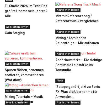
FL Studio 2026 im Test: Das
Abmischen lernen
größte Update seit Jahren?
Alle...
Mix mit Referenzsong /
Referenzmusik vergleichen
Abmischen lernen
Abmischen lernen
Gain Staging
Mixing / Abmischen
Reihenfolge – Mix aufbauen
Abmischen lernen
Abhörlautstärke – Die richtige
Abmischen lernen
/ optimale Lautstärke im
Spuren färben, benennen,
Tonstudio
sortieren, kommentieren
(Workflow)
News
iZotope gehört jetzt zu Boris
Abmischen lernen
FX: Was die Übernahme für
Mixing Tutorials – Musik
Anwender...
abmischen lernen
Musik aufnehmen
Abmischen lernen