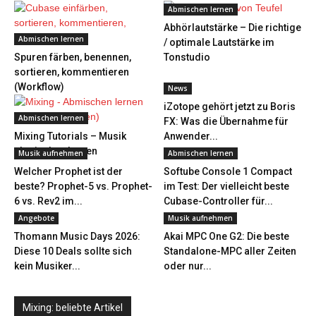
Abmischen lernen
Abhörlautstärke – Die richtige
Abmischen lernen
/ optimale Lautstärke im
Spuren färben, benennen,
Tonstudio
sortieren, kommentieren
(Workflow)
News
iZotope gehört jetzt zu Boris
Abmischen lernen
FX: Was die Übernahme für
Mixing Tutorials – Musik
Anwender...
abmischen lernen
Musik aufnehmen
Abmischen lernen
Welcher Prophet ist der
Softube Console 1 Compact
beste? Prophet-5 vs. Prophet-
im Test: Der vielleicht beste
6 vs. Rev2 im...
Cubase-Controller für...
Angebote
Musik aufnehmen
Thomann Music Days 2026:
Akai MPC One G2: Die beste
Diese 10 Deals sollte sich
Standalone-MPC aller Zeiten
kein Musiker...
oder nur...
Mixing: beliebte Artikel