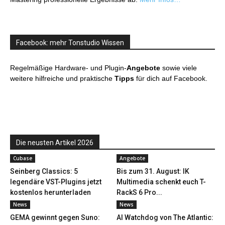
Facebook: mehr Tonstudio Wissen
Regelmäßige Hardware- und Plugin-
Angebote
sowie viele
weitere hilfreiche und praktische
Tipps
für dich auf Facebook.
Die neusten Artikel 2026
Cubase
Angebote
Seinberg Classics: 5
Bis zum 31. August: IK
legendäre VST-Plugins jetzt
Multimedia schenkt euch T-
kostenlos herunterladen
RackS 6 Pro...
News
News
GEMA gewinnt gegen Suno:
AI Watchdog von The Atlantic: