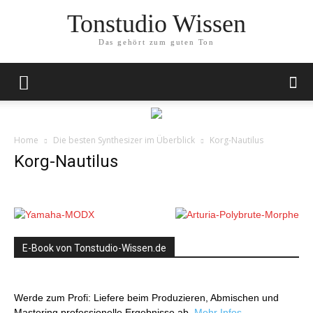
Tonstudio Wissen
Das gehört zum guten Ton
Home
Die besten Synthesizer im Überblick
Korg-Nautilus
Korg-Nautilus
E-Book von Tonstudio-Wissen.de
Werde zum Profi: Liefere beim Produzieren, Abmischen und
Mastering professionelle Ergebnisse ab.
Mehr Infos…