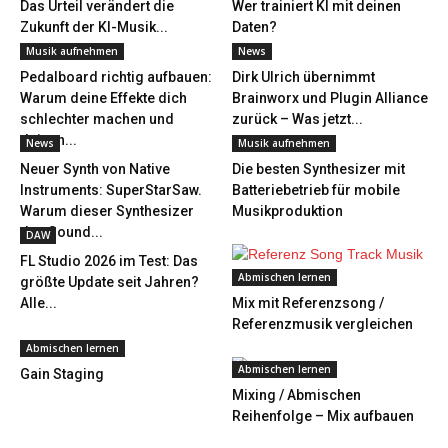
Das Urteil verändert die
Wer trainiert KI mit deinen
Zukunft der KI-Musik...
Daten?
Musik aufnehmen
News
Pedalboard richtig aufbauen:
Dirk Ulrich übernimmt
Warum deine Effekte dich
Brainworx und Plugin Alliance
schlechter machen und
zurück – Was jetzt...
deinen...
News
Musik aufnehmen
Neuer Synth von Native
Die besten Synthesizer mit
Instruments: SuperStarSaw.
Batteriebetrieb für mobile
Warum dieser Synthesizer
Musikproduktion
den Sound...
DAW
FL Studio 2026 im Test: Das
Abmischen lernen
größte Update seit Jahren?
Alle...
Mix mit Referenzsong /
Referenzmusik vergleichen
Abmischen lernen
Abmischen lernen
Gain Staging
Mixing / Abmischen
Reihenfolge – Mix aufbauen