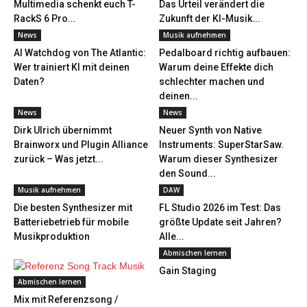
Multimedia schenkt euch T-
Das Urteil verändert die
RackS 6 Pro...
Zukunft der KI-Musik...
News
Musik aufnehmen
AI Watchdog von The Atlantic:
Pedalboard richtig aufbauen:
Wer trainiert KI mit deinen
Warum deine Effekte dich
Daten?
schlechter machen und
deinen...
News
News
Dirk Ulrich übernimmt
Neuer Synth von Native
Brainworx und Plugin Alliance
Instruments: SuperStarSaw.
zurück – Was jetzt...
Warum dieser Synthesizer
den Sound...
Musik aufnehmen
DAW
Die besten Synthesizer mit
FL Studio 2026 im Test: Das
Batteriebetrieb für mobile
größte Update seit Jahren?
Musikproduktion
Alle...
Abmischen lernen
Gain Staging
Abmischen lernen
Mix mit Referenzsong /