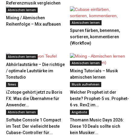
Referenzmusik vergleichen
Abmischen lernen
Mixing / Abmischen
Abmischen lernen
Reihenfolge – Mix aufbauen
Spuren färben, benennen,
sortieren, kommentieren
(Workflow)
Abmischen lernen
Abmischen lernen
Abhörlautstärke – Die richtige
/ optimale Lautstärke im
Mixing Tutorials – Musik
Tonstudio
abmischen lernen
News
Musik aufnehmen
iZotope gehört jetzt zu Boris
Welcher Prophet ist der
FX: Was die Übernahme für
beste? Prophet-5 vs. Prophet-
Anwender...
6 vs. Rev2 im...
Abmischen lernen
Angebote
Softube Console 1 Compact
Thomann Music Days 2026:
im Test: Der vielleicht beste
Diese 10 Deals sollte sich
Cubase-Controller für...
kein Musiker...