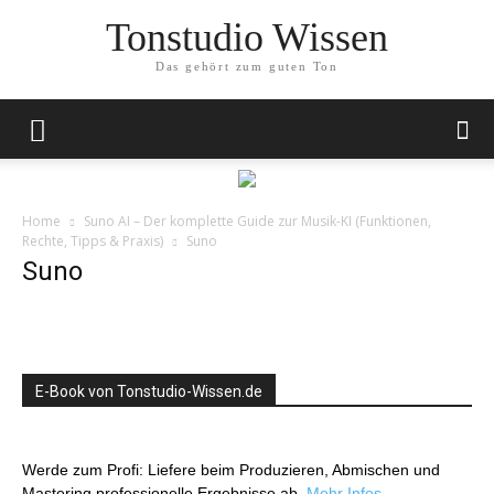
Tonstudio Wissen
Das gehört zum guten Ton
Home
Suno AI – Der komplette Guide zur Musik-KI (Funktionen,
Rechte, Tipps & Praxis)
Suno
Suno
E-Book von Tonstudio-Wissen.de
Werde zum Profi: Liefere beim Produzieren, Abmischen und
Mastering professionelle Ergebnisse ab.
Mehr Infos…