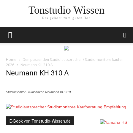
Tonstudio Wissen
Das gehört zum guten Ton
Home
Den passenden Studiolautsprecher / Studiomonitore kaufen –
2026
Neumann KH 310 A
Neumann KH 310 A
Studiomonitor Studioboxen Neumann KH 310
E-Book von Tonstudio-Wissen.de