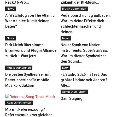
RackS 6 Pro...
Zukunft der KI-Musik...
News
Musik aufnehmen
AI Watchdog von The Atlantic:
Pedalboard richtig aufbauen:
Wer trainiert KI mit deinen
Warum deine Effekte dich
Daten?
schlechter machen und
deinen...
News
News
Dirk Ulrich übernimmt
Neuer Synth von Native
Brainworx und Plugin Alliance
Instruments: SuperStarSaw.
zurück – Was jetzt...
Warum dieser Synthesizer
den Sound...
Musik aufnehmen
DAW
Die besten Synthesizer mit
FL Studio 2026 im Test: Das
Batteriebetrieb für mobile
größte Update seit Jahren?
Musikproduktion
Alle...
Abmischen lernen
Gain Staging
Abmischen lernen
Mix mit Referenzsong /
Referenzmusik vergleichen