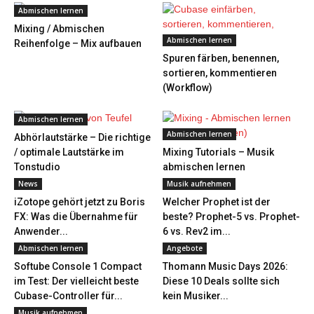
Abmischen lernen
Mixing / Abmischen
Abmischen lernen
Reihenfolge – Mix aufbauen
Spuren färben, benennen,
sortieren, kommentieren
(Workflow)
Abmischen lernen
Abmischen lernen
Abhörlautstärke – Die richtige
/ optimale Lautstärke im
Mixing Tutorials – Musik
Tonstudio
abmischen lernen
News
Musik aufnehmen
iZotope gehört jetzt zu Boris
Welcher Prophet ist der
FX: Was die Übernahme für
beste? Prophet-5 vs. Prophet-
Anwender...
6 vs. Rev2 im...
Abmischen lernen
Angebote
Softube Console 1 Compact
Thomann Music Days 2026:
im Test: Der vielleicht beste
Diese 10 Deals sollte sich
Cubase-Controller für...
kein Musiker...
Musik aufnehmen