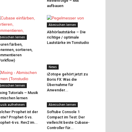
Reihenfolge – Mix
aufbauen
Abmischen lernen
Abhörlautstärke – Die
bmischen lernen
richtige / optimale
Lautstärke im Tonstudio
uren färben,
nennen, sortieren,
ommentieren
orkflow)
News
iZotope gehört jetzt zu
Boris FX: Was die
Übernahme für
bmischen lernen
Anwender...
xing Tutorials – Musik
mischen lernen
usik aufnehmen
Abmischen lernen
lcher Prophet ist der
Softube Console 1
ste? Prophet-5 vs.
Compact im Test: Der
ophet-6 vs. Rev2 im...
vielleicht beste Cubase-
Controller für...