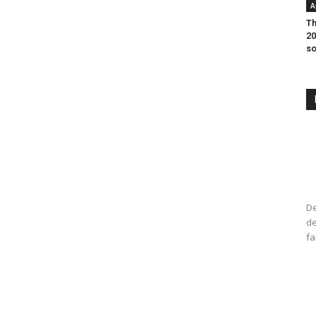
A
Th
20
so
De
de
fa