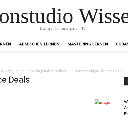
onstudio Wiss
Das gehört zum guten Ton
ERNEN
ABMISCHEN LERNEN
MASTERING LERNEN
CUBA
hlungen, die du unbedingt haben solltest
Thomann Plugin Alliance Deals
ce Deals
We
Ab
E