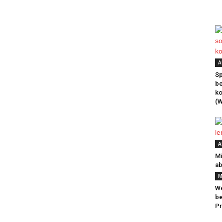
A
Sp
be
k
(W
A
Mi
ab
M
We
be
Pr