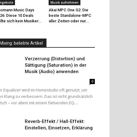
ngebote
Musik aufnehmen
omann Music Days
Akai MPC One G2: Die
26: Diese 10 Deals
beste Standalone-MPC
llte sich kein Musiker...
aller Zeiten oder nur...
Mixing: beliebte Artikel
Verzerrung (Distortion) und
Sättigung (Saturation) in der
Musik (Audio) anwenden
0
r Equalizer wird im Homestudio oft genutzt, um
n Klang zu verbessern. Das ist nicht grundsätzlich
lsch – vor allem mit einem färbenden EQ....
Reverb-Effekt / Hall-Effekt:
Einstellen, Einsetzen, Erklärung