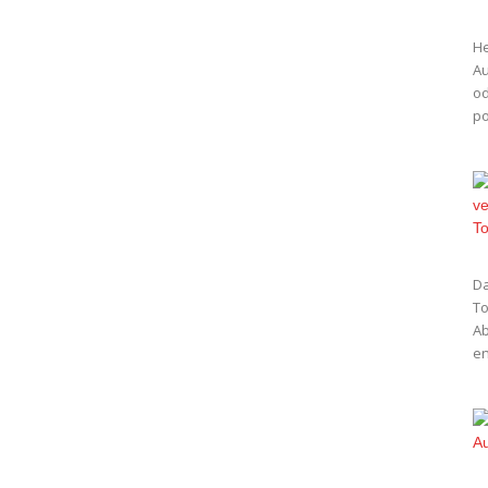
He
Au
od
po
Da
To
Ab
en