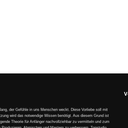
V
lang, der Gefühle in uns Menschen weckt. Diese Vorliebe soll mit
tzung wird das notwendige Wissen benötigt. Aus diesem Grund ist
gende Theorie für Anfänger nachvollziehbar zu vermitteln und zum
im Produzieren, Abmischen und Mastern zu verbessern. Tonstudio