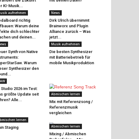
rändert die Zukunft
mit deinen Daten?
r KI-Musik...
usik aufnehmen
News
dalboard richtig
Dirk Ulrich übernimmt
fbauen: Warum deine
Brainworx und Plugin
fekte dich schlechter
Alliance zurück – Was
chen und deinen...
jetzt...
ews
Musik aufnehmen
uer Synth von Native
Die besten Synthesizer
struments:
mit Batteriebetrieb für
perStarSaw. Warum
mobile Musikproduktion
eser Synthesizer den
und...
AW
 Studio 2026 im Test:
s größte Update seit
Abmischen lernen
hren? Alle...
Mix mit Referenzsong /
Referenzmusik
vergleichen
bmischen lernen
Abmischen lernen
in Staging
Mixing / Abmischen