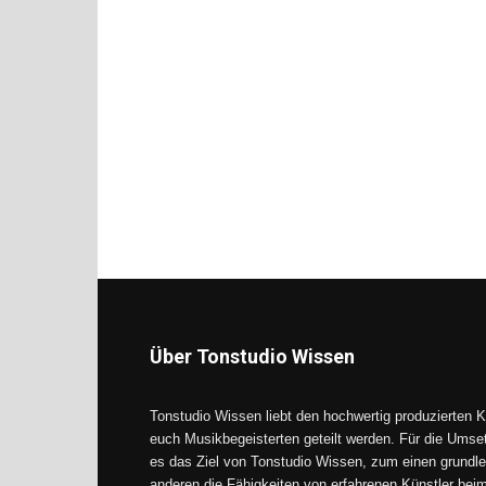
Über Tonstudio Wissen
Tonstudio Wissen liebt den hochwertig produzierten K
euch Musikbegeisterten geteilt werden. Für die Umse
es das Ziel von Tonstudio Wissen, zum einen grundle
anderen die Fähigkeiten von erfahrenen Künstler be