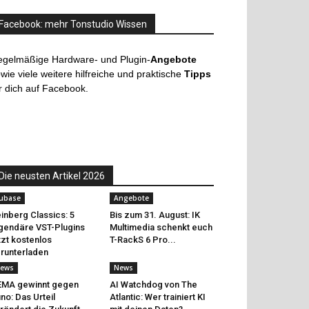
Facebook: mehr Tonstudio Wissen
egelmäßige Hardware- und Plugin-
Angebote
wie viele weitere hilfreiche und praktische
Tipps
r dich auf Facebook.
Die neusten Artikel 2026
ubase
Angebote
inberg Classics: 5
Bis zum 31. August: IK
gendäre VST-Plugins
Multimedia schenkt euch
tzt kostenlos
T-RackS 6 Pro...
runterladen
ews
News
EMA gewinnt gegen
AI Watchdog von The
no: Das Urteil
Atlantic: Wer trainiert KI