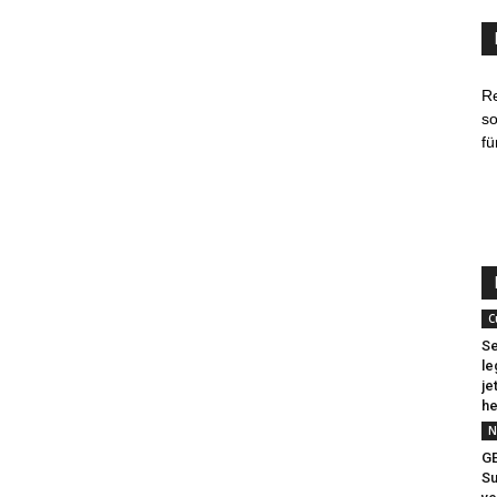
R
so
fü
C
Se
le
je
he
N
G
Su