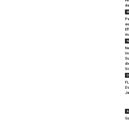
ve
de
M
Pe
au
Ef
ma
N
Ne
In
Su
di
So
D
FL
Da
Ja
A
Ga