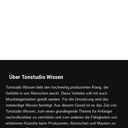
Über Tonstudio Wissen
Tonstudio Wissen liebt den hochwertig produzierten Klang, der
Gefühle in uns Menschen weckt. Diese Vorliebe soll mit euch
Musikbegeisterten geteilt werden. Für die Umsetzung wird das
notwendige Wissen benötigt. Aus diesem Grund ist es das Ziel von
Tonstudio Wissen, zum einen grundlegende Theorie für Anfänger
nachvollziehbar zu vermitteln und zum anderen die Fähigkeiten von
erfahrenen Künstler beim Produzieren, Abmischen und Mastern zu