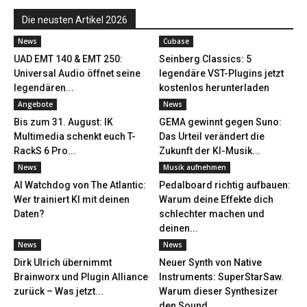
Die neusten Artikel 2026
News
Cubase
UAD EMT 140 & EMT 250:
Seinberg Classics: 5
Universal Audio öffnet seine
legendäre VST-Plugins jetzt
legendären...
kostenlos herunterladen
Angebote
News
Bis zum 31. August: IK
GEMA gewinnt gegen Suno:
Multimedia schenkt euch T-
Das Urteil verändert die
RackS 6 Pro...
Zukunft der KI-Musik...
News
Musik aufnehmen
AI Watchdog von The Atlantic:
Pedalboard richtig aufbauen:
Wer trainiert KI mit deinen
Warum deine Effekte dich
Daten?
schlechter machen und
deinen...
News
News
Dirk Ulrich übernimmt
Neuer Synth von Native
Brainworx und Plugin Alliance
Instruments: SuperStarSaw.
zurück – Was jetzt...
Warum dieser Synthesizer
den Sound...