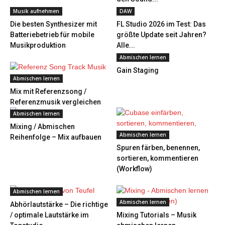
Musik aufnehmen
DAW
Die besten Synthesizer mit
FL Studio 2026 im Test: Das
Batteriebetrieb für mobile
größte Update seit Jahren?
Musikproduktion
Alle...
Abmischen lernen
Gain Staging
Abmischen lernen
Mix mit Referenzsong /
Referenzmusik vergleichen
Abmischen lernen
Mixing / Abmischen
Abmischen lernen
Reihenfolge – Mix aufbauen
Spuren färben, benennen,
sortieren, kommentieren
(Workflow)
Abmischen lernen
Abmischen lernen
Abhörlautstärke – Die richtige
/ optimale Lautstärke im
Mixing Tutorials – Musik