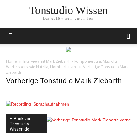
Tonstudio Wissen
Das gehört zum guten Ton
Home
Interview mit Mark Ziebarth – komponiert u.a. Musik für
Werbespots, wie Nutella, Hornbach uvm.
Vorherige Tonstudio Mark
Ziebarth
Vorherige Tonstudio Mark Ziebarth
E-Book von
Tonstudio-
Wissen.de