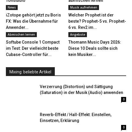
Tonstudio
abmischen lernen
News
Musik aufnehmen
iZotope gehört jetzt zu Boris
Welcher Prophet ist der
FX: Was die Übernahme für
beste? Prophet-5 vs. Prophet-
Anwender...
6 vs. Rev2 im...
Abmischen lernen
Angebote
Softube Console 1 Compact
Thomann Music Days 2026:
im Test: Der vielleicht beste
Diese 10 Deals sollte sich
Cubase-Controller für...
kein Musiker...
Mixing: beliebte Artikel
Verzerrung (Distortion) und Sättigung
(Saturation) in der Musik (Audio) anwenden
0
Reverb-Effekt / Hall-Effekt: Einstellen,
Einsetzen, Erklärung
0