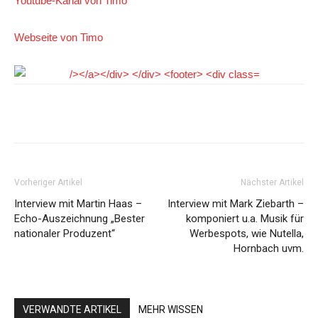
Youtube-Kanal von Timo
Webseite von Timo
Facebook
Pinterest
WhatsApp
Vorheriger Artikel
Nächster Artikel
Interview mit Martin Haas –
Interview mit Mark Ziebarth –
Echo-Auszeichnung „Bester
komponiert u.a. Musik für
nationaler Produzent“
Werbespots, wie Nutella,
Hornbach uvm.
VERWANDTE ARTIKEL
MEHR WISSEN