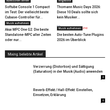
Abmischen lernen
Angebote
Softube Console 1 Compact
Thomann Music Days 2026:
im Test: Der vielleicht beste
Diese 10 Deals sollte sich
Cubase-Controller für...
kein Musiker...
Musik aufnehmen
Musik aufnehmen
Akai MPC One G2: Die beste
Standalone-MPC aller Zeiten
Die besten Auto-Tune Plugins
oder nur...
2026 im Überblick
Mixing: beliebte Artikel
Verzerrung (Distortion) und Sättigung
(Saturation) in der Musik (Audio) anwenden
0
Reverb-Effekt / Hall-Effekt: Einstellen,
Einsetzen, Erklärung
0