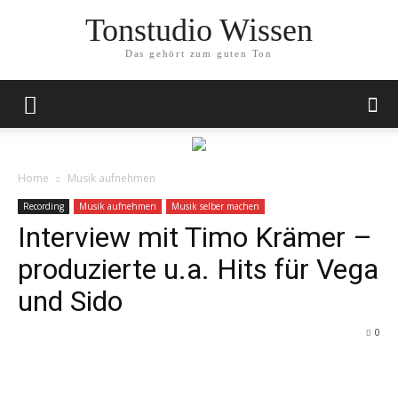
Tonstudio Wissen
Das gehört zum guten Ton
Home
Musik aufnehmen
Recording
Musik aufnehmen
Musik selber machen
Interview mit Timo Krämer –
produzierte u.a. Hits für Vega
und Sido
0