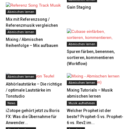
Gain Staging
Abmischen lernen
Mix mit Referenzsong /
Referenzmusik vergleichen
Abmischen lernen
Mixing / Abmischen
Abmischen lernen
Reihenfolge – Mix aufbauen
Spuren färben, benennen,
sortieren, kommentieren
(Workflow)
Abmischen lernen
Abmischen lernen
Abhörlautstärke – Die richtige
/ optimale Lautstärke im
Mixing Tutorials – Musik
Tonstudio
abmischen lernen
News
Musik aufnehmen
iZotope gehört jetzt zu Boris
Welcher Prophet ist der
FX: Was die Übernahme für
beste? Prophet-5 vs. Prophet-
Anwender...
6 vs. Rev2 im...