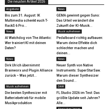
Die neusten Artikel 2026
Angebote
News
Bis zum 31. August: IK
GEMA gewinnt gegen Suno:
Multimedia schenkt euch T-
Das Urteil verändert die
RackS 6 Pro...
Zukunft der KI-Musik...
News
Musik aufnehmen
AI Watchdog von The Atlantic:
Pedalboard richtig aufbauen:
Wer trainiert KI mit deinen
Warum deine Effekte dich
Daten?
schlechter machen und
deinen...
News
News
Dirk Ulrich übernimmt
Neuer Synth von Native
Brainworx und Plugin Alliance
Instruments: SuperStarSaw.
zurück – Was jetzt...
Warum dieser Synthesizer
den Sound...
Musik aufnehmen
DAW
Die besten Synthesizer mit
FL Studio 2026 im Test: Das
Batteriebetrieb für mobile
größte Update seit Jahren?
Musikproduktion
Alle...
Abmischen lernen