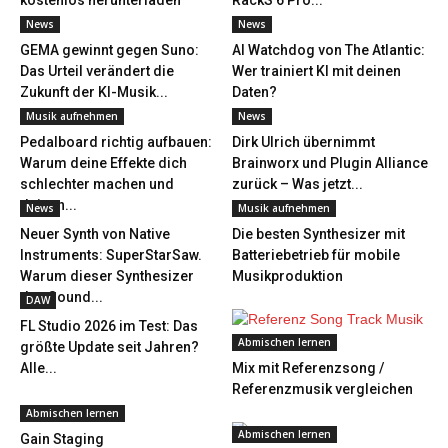
kostenlos herunterladen
RackS 6 Pro...
News
News
GEMA gewinnt gegen Suno:
AI Watchdog von The Atlantic:
Das Urteil verändert die
Wer trainiert KI mit deinen
Zukunft der KI-Musik...
Daten?
Musik aufnehmen
News
Pedalboard richtig aufbauen:
Dirk Ulrich übernimmt
Warum deine Effekte dich
Brainworx und Plugin Alliance
schlechter machen und
zurück – Was jetzt...
deinen...
News
Musik aufnehmen
Neuer Synth von Native
Die besten Synthesizer mit
Instruments: SuperStarSaw.
Batteriebetrieb für mobile
Warum dieser Synthesizer
Musikproduktion
den Sound...
DAW
FL Studio 2026 im Test: Das
Abmischen lernen
größte Update seit Jahren?
Alle...
Mix mit Referenzsong /
Referenzmusik vergleichen
Abmischen lernen
Abmischen lernen
Gain Staging