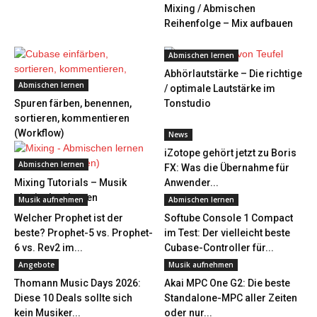
Mixing / Abmischen
Reihenfolge – Mix aufbauen
Abmischen lernen
Abhörlautstärke – Die richtige
Abmischen lernen
/ optimale Lautstärke im
Spuren färben, benennen,
Tonstudio
sortieren, kommentieren
(Workflow)
News
iZotope gehört jetzt zu Boris
Abmischen lernen
FX: Was die Übernahme für
Mixing Tutorials – Musik
Anwender...
abmischen lernen
Musik aufnehmen
Abmischen lernen
Welcher Prophet ist der
Softube Console 1 Compact
beste? Prophet-5 vs. Prophet-
im Test: Der vielleicht beste
6 vs. Rev2 im...
Cubase-Controller für...
Angebote
Musik aufnehmen
Thomann Music Days 2026:
Akai MPC One G2: Die beste
Diese 10 Deals sollte sich
Standalone-MPC aller Zeiten
kein Musiker...
oder nur...