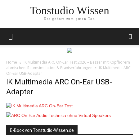
Tonstudio Wissen
Das gehört zum guten Ton
Home
IK Multimedia ARC On‑Ear Test 2026 – Besser mit Kopfhörern
abmischen: Raumsimulation & Praxiserfahrungen
IK Multimedia ARC
On‑Ear USB-Adapter
IK Multimedia ARC On‑Ear USB-
Adapter
E-Book von Tonstudio-Wissen.de