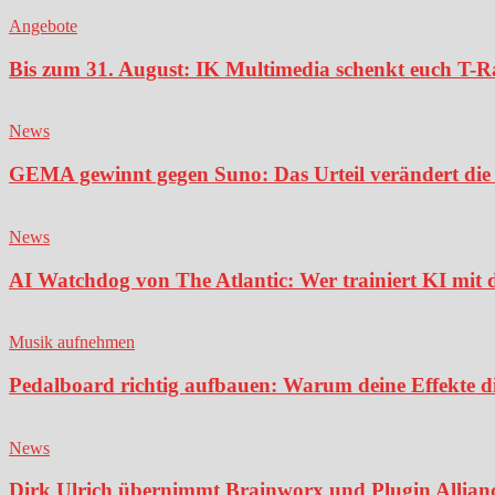
Angebote
Bis zum 31. August: IK Multimedia schenkt euch T-Ra
News
GEMA gewinnt gegen Suno: Das Urteil verändert die 
News
AI Watchdog von The Atlantic: Wer trainiert KI mit 
Musik aufnehmen
Pedalboard richtig aufbauen: Warum deine Effekte di
News
Dirk Ulrich übernimmt Brainworx und Plugin Alliance