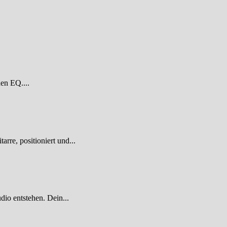
den EQ....
re, positioniert und...
dio entstehen. Dein...