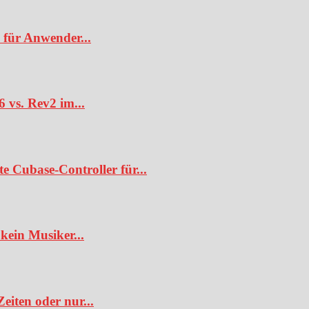
 für Anwender...
6 vs. Rev2 im...
te Cubase-Controller für...
kein Musiker...
iten oder nur...