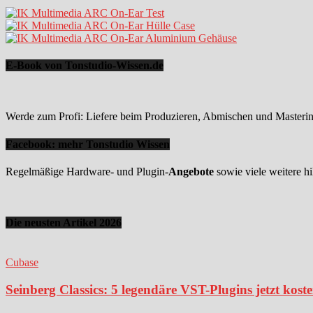
E-Book von Tonstudio-Wissen.de
Werde zum Profi: Liefere beim Produzieren, Abmischen und Mastering
Facebook: mehr Tonstudio Wissen
Regelmäßige Hardware- und Plugin-
Angebote
sowie viele weitere hi
Die neusten Artikel 2026
Cubase
Seinberg Classics: 5 legendäre VST-Plugins jetzt kost