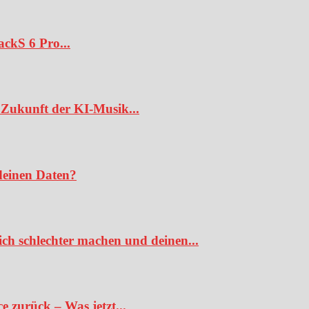
ckS 6 Pro...
Zukunft der KI-Musik...
deinen Daten?
ch schlechter machen und deinen...
 zurück – Was jetzt...