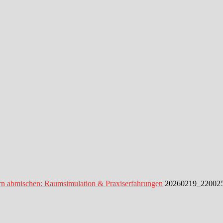
n abmischen: Raumsimulation & Praxiserfahrungen
20260219_22002