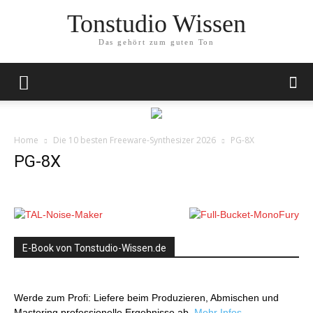
Tonstudio Wissen
Das gehört zum guten Ton
Home
Die 10 besten Freeware-Synthesizer 2026
PG-8X
PG-8X
E-Book von Tonstudio-Wissen.de
Werde zum Profi: Liefere beim Produzieren, Abmischen und
Mastering professionelle Ergebnisse ab.
Mehr Infos…