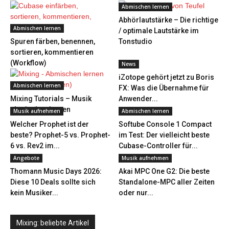
Abmischen lernen
Abhörlautstärke – Die richtige
Abmischen lernen
/ optimale Lautstärke im
Spuren färben, benennen,
Tonstudio
sortieren, kommentieren
(Workflow)
News
iZotope gehört jetzt zu Boris
Abmischen lernen
FX: Was die Übernahme für
Mixing Tutorials – Musik
Anwender...
abmischen lernen
Musik aufnehmen
Abmischen lernen
Welcher Prophet ist der
Softube Console 1 Compact
beste? Prophet-5 vs. Prophet-
im Test: Der vielleicht beste
6 vs. Rev2 im...
Cubase-Controller für...
Angebote
Musik aufnehmen
Thomann Music Days 2026:
Akai MPC One G2: Die beste
Diese 10 Deals sollte sich
Standalone-MPC aller Zeiten
kein Musiker...
oder nur...
Mixing: beliebte Artikel