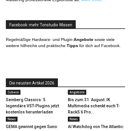
Facebook: mehr Tonstudio Wissen
Regelmäßige Hardware- und Plugin-
Angebote
sowie viele
weitere hilfreiche und praktische
Tipps
für dich auf Facebook.
Die neusten Artikel 2026
Cubase
Angebote
Seinberg Classics: 5
Bis zum 31. August: IK
legendäre VST-Plugins jetzt
Multimedia schenkt euch T-
kostenlos herunterladen
RackS 6 Pro...
News
News
GEMA gewinnt gegen Suno:
AI Watchdog von The Atlantic: