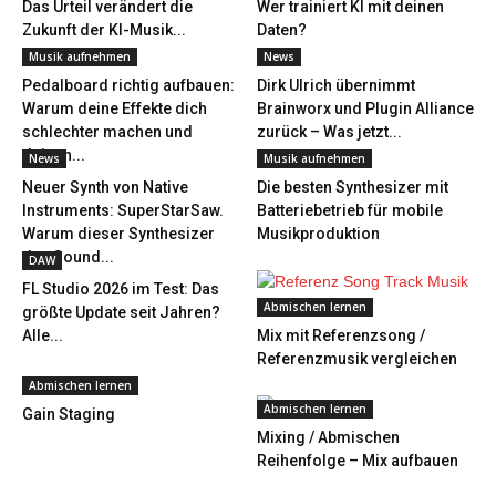
Das Urteil verändert die
Wer trainiert KI mit deinen
Zukunft der KI-Musik...
Daten?
Musik aufnehmen
News
Pedalboard richtig aufbauen:
Dirk Ulrich übernimmt
Warum deine Effekte dich
Brainworx und Plugin Alliance
schlechter machen und
zurück – Was jetzt...
deinen...
News
Musik aufnehmen
Neuer Synth von Native
Die besten Synthesizer mit
Instruments: SuperStarSaw.
Batteriebetrieb für mobile
Warum dieser Synthesizer
Musikproduktion
den Sound...
DAW
FL Studio 2026 im Test: Das
Abmischen lernen
größte Update seit Jahren?
Alle...
Mix mit Referenzsong /
Referenzmusik vergleichen
Abmischen lernen
Abmischen lernen
Gain Staging
Mixing / Abmischen
Reihenfolge – Mix aufbauen