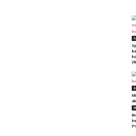
A
Sp
be
k
(W
A
Mi
ab
M
We
be
Pr