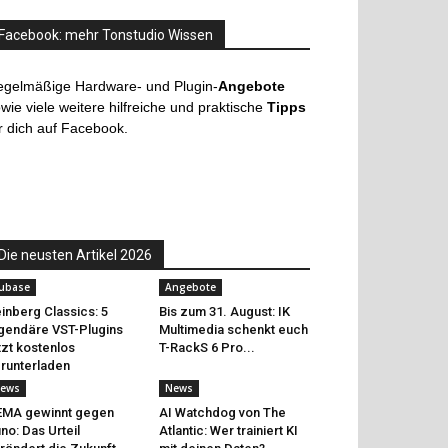
Facebook: mehr Tonstudio Wissen
egelmäßige Hardware- und Plugin-
Angebote
wie viele weitere hilfreiche und praktische
Tipps
r dich auf Facebook.
Die neusten Artikel 2026
ubase
Angebote
inberg Classics: 5
Bis zum 31. August: IK
gendäre VST-Plugins
Multimedia schenkt euch
tzt kostenlos
T-RackS 6 Pro...
runterladen
ews
News
EMA gewinnt gegen
AI Watchdog von The
no: Das Urteil
Atlantic: Wer trainiert KI