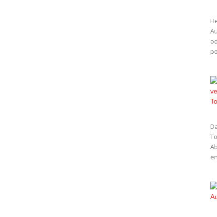
He
Au
od
po
Da
To
Ab
en