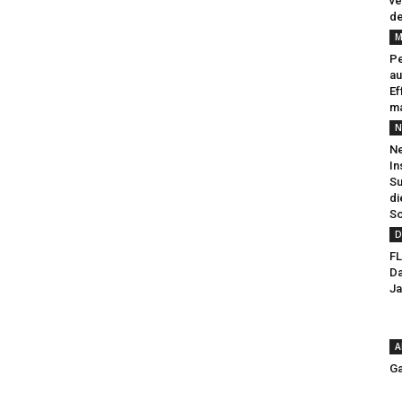
ve
de
M
Pe
au
Ef
ma
N
Ne
In
Su
di
So
D
FL
Da
Ja
A
Ga