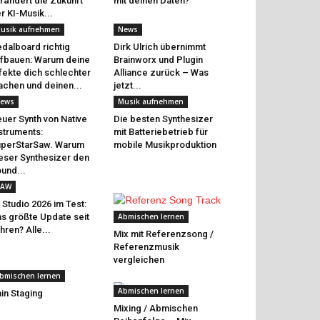
rändert die Zukunft
mit deinen Daten?
r KI-Musik...
usik aufnehmen
News
dalboard richtig
Dirk Ulrich übernimmt
fbauen: Warum deine
Brainworx und Plugin
fekte dich schlechter
Alliance zurück – Was
chen und deinen...
jetzt...
ews
Musik aufnehmen
uer Synth von Native
Die besten Synthesizer
struments:
mit Batteriebetrieb für
perStarSaw. Warum
mobile Musikproduktion
eser Synthesizer den
und...
AW
 Studio 2026 im Test:
s größte Update seit
Abmischen lernen
hren? Alle...
Mix mit Referenzsong /
Referenzmusik
vergleichen
bmischen lernen
Abmischen lernen
in Staging
Mixing / Abmischen