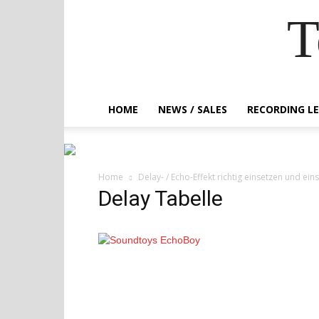
T
HOME
NEWS / SALES
RECORDING L
Home
Delay- / Echo-Effekt richtig einsetzen und eins
Delay Tabelle