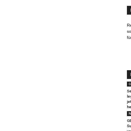
R
so
fü
C
Se
le
je
he
N
G
Su