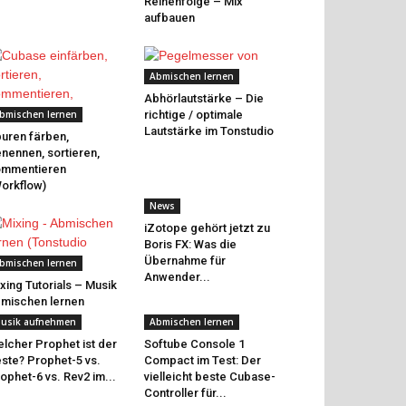
Reihenfolge – Mix
aufbauen
Abmischen lernen
Abhörlautstärke – Die
bmischen lernen
richtige / optimale
Lautstärke im Tonstudio
uren färben,
nennen, sortieren,
ommentieren
orkflow)
News
iZotope gehört jetzt zu
Boris FX: Was die
Übernahme für
bmischen lernen
Anwender...
xing Tutorials – Musik
mischen lernen
usik aufnehmen
Abmischen lernen
lcher Prophet ist der
Softube Console 1
ste? Prophet-5 vs.
Compact im Test: Der
ophet-6 vs. Rev2 im...
vielleicht beste Cubase-
Controller für...