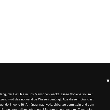
V
lang, der Gefühle in uns Menschen weckt. Diese Vorliebe soll mit
tzung wird das notwendige Wissen benötigt. Aus diesem Grund ist
gende Theorie für Anfänger nachvollziehbar zu vermitteln und zum
im Produzieren, Abmischen und Mastern zu verbessern. Tonstudio