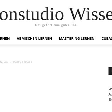
onstudio Wiss
Das gehört zum guten Ton
ERNEN
ABMISCHEN LERNEN
MASTERING LERNEN
CUBA
tellen
Delay Tabelle
We
Ab
E