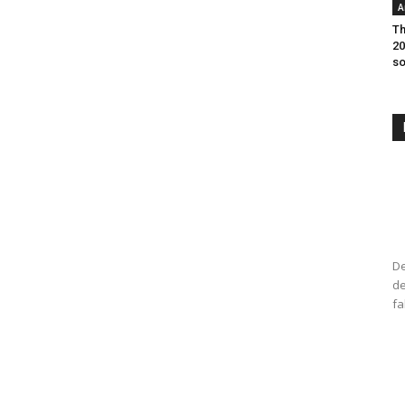
A
Th
20
so
De
de
fa