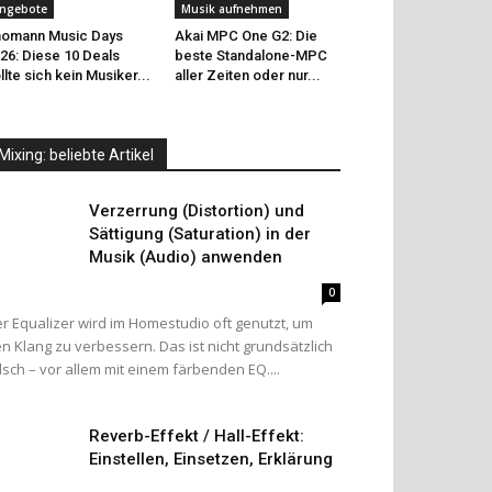
ngebote
Musik aufnehmen
omann Music Days
Akai MPC One G2: Die
26: Diese 10 Deals
beste Standalone-MPC
llte sich kein Musiker...
aller Zeiten oder nur...
Mixing: beliebte Artikel
Verzerrung (Distortion) und
Sättigung (Saturation) in der
Musik (Audio) anwenden
0
r Equalizer wird im Homestudio oft genutzt, um
n Klang zu verbessern. Das ist nicht grundsätzlich
lsch – vor allem mit einem färbenden EQ....
Reverb-Effekt / Hall-Effekt:
Einstellen, Einsetzen, Erklärung