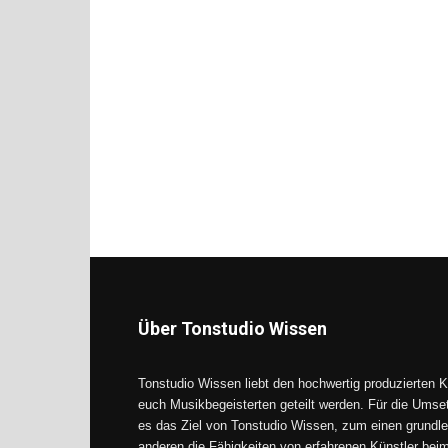
Über Tonstudio Wissen
Tonstudio Wissen liebt den hochwertig produzierten K
euch Musikbegeisterten geteilt werden. Für die Umse
es das Ziel von Tonstudio Wissen, zum einen grundle
anderen die Fähigkeiten von erfahrenen Künstler be