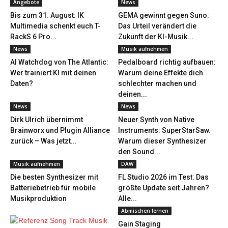
Angebote
News
Bis zum 31. August: IK
GEMA gewinnt gegen Suno:
Multimedia schenkt euch T-
Das Urteil verändert die
RackS 6 Pro...
Zukunft der KI-Musik...
News
Musik aufnehmen
AI Watchdog von The Atlantic:
Pedalboard richtig aufbauen:
Wer trainiert KI mit deinen
Warum deine Effekte dich
Daten?
schlechter machen und
deinen...
News
News
Dirk Ulrich übernimmt
Neuer Synth von Native
Brainworx und Plugin Alliance
Instruments: SuperStarSaw.
zurück – Was jetzt...
Warum dieser Synthesizer
den Sound...
Musik aufnehmen
DAW
Die besten Synthesizer mit
FL Studio 2026 im Test: Das
Batteriebetrieb für mobile
größte Update seit Jahren?
Musikproduktion
Alle...
Abmischen lernen
Gain Staging