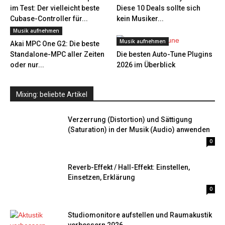
im Test: Der vielleicht beste
Diese 10 Deals sollte sich
Cubase-Controller für...
kein Musiker...
Musik aufnehmen
Musik aufnehmen
Akai MPC One G2: Die beste
Standalone-MPC aller Zeiten
Die besten Auto-Tune Plugins
oder nur...
2026 im Überblick
Mixing: beliebte Artikel
Verzerrung (Distortion) und Sättigung
(Saturation) in der Musik (Audio) anwenden
0
Reverb-Effekt / Hall-Effekt: Einstellen,
Einsetzen, Erklärung
0
Studiomonitore aufstellen und Raumakustik