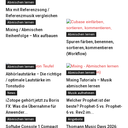
Abmischen lernen
Mix mit Referenzsong /
Referenzmusik vergleichen
Abmischen lernen
Mixing / Abmischen
Abmischen lernen
Reihenfolge – Mix aufbauen
Spuren färben, benennen,
sortieren, kommentieren
(Workflow)
Abmischen lernen
Abmischen lernen
Abhörlautstärke – Die richtige
/ optimale Lautstärke im
Mixing Tutorials – Musik
Tonstudio
abmischen lernen
News
Musik aufnehmen
iZotope gehört jetzt zu Boris
Welcher Prophet ist der
FX: Was die Übernahme für
beste? Prophet-5 vs. Prophet-
Anwender...
6 vs. Rev2 im...
Abmischen lernen
Angebote
Softube Console 1 Compact
Thomann Music Days 2026: