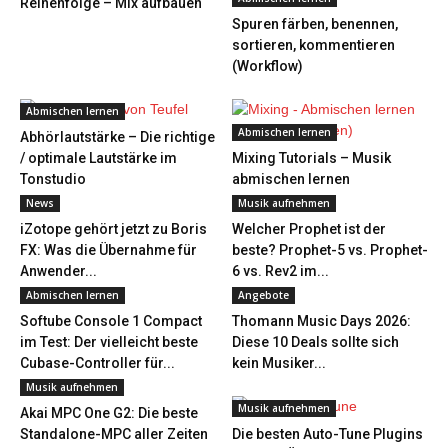
Reihenfolge – Mix aufbauen
Spuren färben, benennen,
sortieren, kommentieren
(Workflow)
Abmischen lernen
Abmischen lernen
Abhörlautstärke – Die richtige
/ optimale Lautstärke im
Mixing Tutorials – Musik
Tonstudio
abmischen lernen
News
Musik aufnehmen
iZotope gehört jetzt zu Boris
Welcher Prophet ist der
FX: Was die Übernahme für
beste? Prophet-5 vs. Prophet-
Anwender...
6 vs. Rev2 im...
Abmischen lernen
Angebote
Softube Console 1 Compact
Thomann Music Days 2026:
im Test: Der vielleicht beste
Diese 10 Deals sollte sich
Cubase-Controller für...
kein Musiker...
Musik aufnehmen
Musik aufnehmen
Akai MPC One G2: Die beste
Standalone-MPC aller Zeiten
Die besten Auto-Tune Plugins