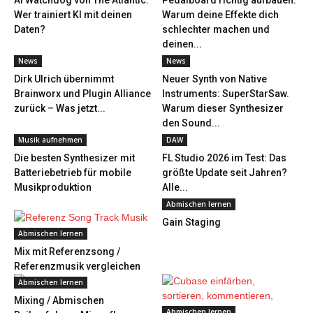
AI Watchdog von The Atlantic:
Pedalboard richtig aufbauen:
Wer trainiert KI mit deinen
Warum deine Effekte dich
Daten?
schlechter machen und
deinen...
News
News
Dirk Ulrich übernimmt
Neuer Synth von Native
Brainworx und Plugin Alliance
Instruments: SuperStarSaw.
zurück – Was jetzt...
Warum dieser Synthesizer
den Sound...
Musik aufnehmen
DAW
Die besten Synthesizer mit
FL Studio 2026 im Test: Das
Batteriebetrieb für mobile
größte Update seit Jahren?
Musikproduktion
Alle...
Abmischen lernen
Gain Staging
Abmischen lernen
Mix mit Referenzsong /
Referenzmusik vergleichen
Abmischen lernen
Mixing / Abmischen
Abmischen lernen