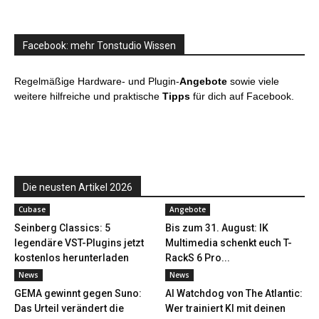
Facebook: mehr Tonstudio Wissen
Regelmäßige Hardware- und Plugin-
Angebote
sowie viele
weitere hilfreiche und praktische
Tipps
für dich auf Facebook.
Die neusten Artikel 2026
Cubase
Angebote
Seinberg Classics: 5
Bis zum 31. August: IK
legendäre VST-Plugins jetzt
Multimedia schenkt euch T-
kostenlos herunterladen
RackS 6 Pro...
News
News
GEMA gewinnt gegen Suno:
AI Watchdog von The Atlantic:
Das Urteil verändert die
Wer trainiert KI mit deinen