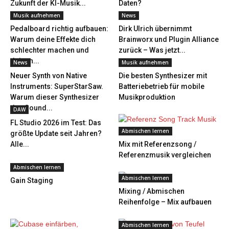
Zukunft der KI-Musik...
Daten?
Musik aufnehmen
News
Pedalboard richtig aufbauen:
Dirk Ulrich übernimmt
Warum deine Effekte dich
Brainworx und Plugin Alliance
schlechter machen und
zurück – Was jetzt...
deinen...
News
Musik aufnehmen
Neuer Synth von Native
Die besten Synthesizer mit
Instruments: SuperStarSaw.
Batteriebetrieb für mobile
Warum dieser Synthesizer
Musikproduktion
den Sound...
DAW
FL Studio 2026 im Test: Das
Abmischen lernen
größte Update seit Jahren?
Alle...
Mix mit Referenzsong /
Referenzmusik vergleichen
Abmischen lernen
Abmischen lernen
Gain Staging
Mixing / Abmischen
Reihenfolge – Mix aufbauen
Abmischen lernen