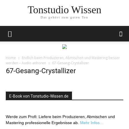
Tonstudio Wissen
Das gehört zum guten Ton
Home
Endlich beim Produzieren, Abmischen und Mastering besser
werden – Audio anhören
67-Gesang-Crystallizer
67-Gesang-Crystallizer
E-Book von Tonstudio-Wissen.de
Werde zum Profi: Liefere beim Produzieren, Abmischen und
Mastering professionelle Ergebnisse ab.
Mehr Infos…