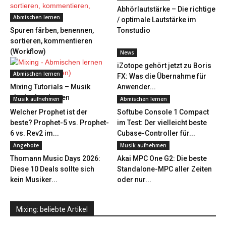
Abhörlautstärke – Die richtige
Abmischen lernen
/ optimale Lautstärke im
Spuren färben, benennen,
Tonstudio
sortieren, kommentieren
(Workflow)
News
iZotope gehört jetzt zu Boris
Abmischen lernen
FX: Was die Übernahme für
Mixing Tutorials – Musik
Anwender...
abmischen lernen
Musik aufnehmen
Abmischen lernen
Welcher Prophet ist der
Softube Console 1 Compact
beste? Prophet-5 vs. Prophet-
im Test: Der vielleicht beste
6 vs. Rev2 im...
Cubase-Controller für...
Angebote
Musik aufnehmen
Thomann Music Days 2026:
Akai MPC One G2: Die beste
Diese 10 Deals sollte sich
Standalone-MPC aller Zeiten
kein Musiker...
oder nur...
Mixing: beliebte Artikel