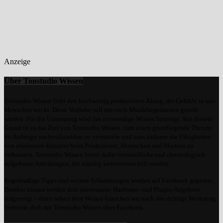
Anzeige
Über Tonstudio Wissen
Tonstudio Wissen liebt den hochwertig produzierten Klang, der Gefühle in uns
Menschen weckt. Diese Vorliebe soll mit euch Musikbegeisterten geteilt
werden. Für die Umsetzung wird das notwendige Wissen benötigt. Aus diesem
Grund ist es das Ziel von Tonstudio Wissen, zum einen grundlegende Theorie
für Anfänger nachvollziehbar zu vermitteln und zum anderen die Fähigkeiten
von erfahrenen Künstler beim Produzieren, Abmischen und Mastern zu
verbessern. Tonstudio Wissen bietet dafür verständliche und chronologisch
aufgebaute Anleitungen, die ständig weiterentwickelt werden.
Regelmäßige Tipps und weitere Erläuterungen werden auf Facebook gepostet.
Darüber hinaus werden dort interessante Hardware- und Plugin-Angebote
aufgezeigt – denn neben dem Wissen brauchen wir auch das richtige Werkzeug.
Verbinde dich mit Tonstudio Wissen über Facebook.