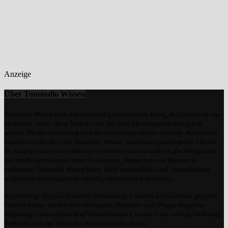
Anzeige
Über Tonstudio Wissen
Tonstudio Wissen liebt den hochwertig produzierten Klang, der Gefühle in uns
Menschen weckt. Diese Vorliebe soll mit euch Musikbegeisterten geteilt
werden. Für die Umsetzung wird das notwendige Wissen benötigt. Aus diesem
Grund ist es das Ziel von Tonstudio Wissen, zum einen grundlegende Theorie
für Anfänger nachvollziehbar zu vermitteln und zum anderen die Fähigkeiten
von erfahrenen Künstler beim Produzieren, Abmischen und Mastern zu
verbessern. Tonstudio Wissen bietet dafür verständliche und chronologisch
aufgebaute Anleitungen, die ständig weiterentwickelt werden.
Regelmäßige Tipps und weitere Erläuterungen werden auf Facebook gepostet.
Darüber hinaus werden dort interessante Hardware- und Plugin-Angebote
aufgezeigt – denn neben dem Wissen brauchen wir auch das richtige Werkzeug.
Verbinde dich mit Tonstudio Wissen über Facebook.