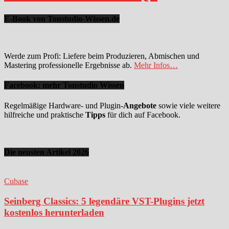
E-Book von Tonstudio-Wissen.de
Werde zum Profi: Liefere beim Produzieren, Abmischen und
Mastering professionelle Ergebnisse ab.
Mehr Infos…
Facebook: mehr Tonstudio Wissen
Regelmäßige Hardware- und Plugin-
Angebote
sowie viele weitere
hilfreiche und praktische
Tipps
für dich auf Facebook.
Die neusten Artikel 2026
Cubase
Seinberg Classics: 5 legendäre VST-Plugins jetzt
kostenlos herunterladen