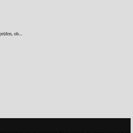
rüfen, ob...
 die Umsetzung wird das notwendige Wissen benötigt. Aus diesem Grund ist es das