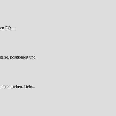
den EQ....
re, positioniert und...
dio entstehen. Dein...