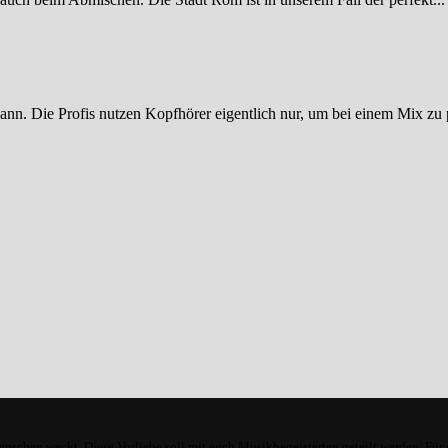
ann. Die Profis nutzen Kopfhörer eigentlich nur, um bei einem Mix zu p
enschen weckt. Diese Vorliebe soll mit euch Musikbegeisterten geteilt werden. Für