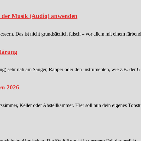
in der Musik (Audio) anwenden
sern. Das ist nicht grundsätzlich falsch – vor allem mit einem färben
klärung
 sehr nah am Sänger, Rapper oder den Instrumenten, wie z.B. der Gitar
rn 2026
tszimmer, Keller oder Abstellkammer. Hier soll nun dein eigenes Tonstu
 auch beim Abmischen. Die Stadt Rom ist in unserem Fall der perfekt...