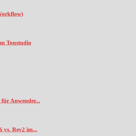
Workflow)
 im Tonstudio
 für Anwender...
6 vs. Rev2 im...