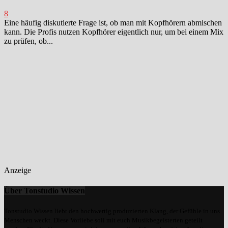
8
Eine häufig diskutierte Frage ist, ob man mit Kopfhörern abmischen
kann. Die Profis nutzen Kopfhörer eigentlich nur, um bei einem Mix
zu prüfen, ob...
Anzeige
Über Tonstudio Wissen
Tonstudio Wissen liebt den hochwertig produzierten Klang, der Gefühle in uns
Menschen weckt. Diese Vorliebe soll mit euch Musikbegeisterten geteilt