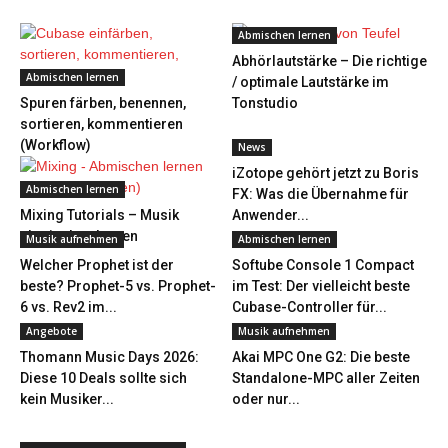
Abmischen lernen
Abhörlautstärke – Die richtige
Abmischen lernen
/ optimale Lautstärke im
Spuren färben, benennen,
Tonstudio
sortieren, kommentieren
(Workflow)
News
iZotope gehört jetzt zu Boris
Abmischen lernen
FX: Was die Übernahme für
Mixing Tutorials – Musik
Anwender...
abmischen lernen
Musik aufnehmen
Abmischen lernen
Welcher Prophet ist der
Softube Console 1 Compact
beste? Prophet-5 vs. Prophet-
im Test: Der vielleicht beste
6 vs. Rev2 im...
Cubase-Controller für...
Angebote
Musik aufnehmen
Thomann Music Days 2026:
Akai MPC One G2: Die beste
Diese 10 Deals sollte sich
Standalone-MPC aller Zeiten
kein Musiker...
oder nur...