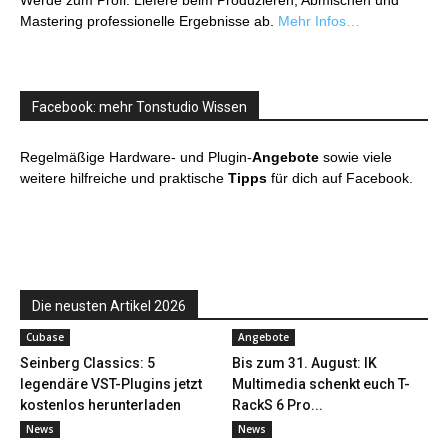
Werde zum Profi: Liefere beim Produzieren, Abmischen und
Mastering professionelle Ergebnisse ab.
Mehr Infos…
Facebook: mehr Tonstudio Wissen
Regelmäßige Hardware- und Plugin-
Angebote
sowie viele
weitere hilfreiche und praktische
Tipps
für dich auf Facebook.
Die neusten Artikel 2026
Cubase
Angebote
Seinberg Classics: 5
Bis zum 31. August: IK
legendäre VST-Plugins jetzt
Multimedia schenkt euch T-
kostenlos herunterladen
RackS 6 Pro...
News
News