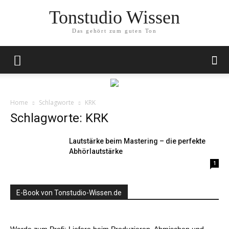
Tonstudio Wissen
Das gehört zum guten Ton
Home
Schlagworte
KRK
Schlagworte: KRK
Lautstärke beim Mastering – die perfekte
Abhörlautstärke
1
E-Book von Tonstudio-Wissen.de