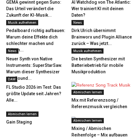
GEMA gewinnt gegen Suno:
AI Watchdog von The Atlantic:
Das Urteil verändert die
Wer trainiert KI mit deinen
Zukunft der KI-Musik...
Daten?
Musik aufnehmen
News
Pedalboard richtig aufbauen:
Dirk Ulrich übernimmt
Warum deine Effekte dich
Brainworx und Plugin Alliance
schlechter machen und
zurück – Was jetzt...
deinen...
News
Musik aufnehmen
Neuer Synth von Native
Die besten Synthesizer mit
Instruments: SuperStarSaw.
Batteriebetrieb für mobile
Warum dieser Synthesizer
Musikproduktion
den Sound...
DAW
FL Studio 2026 im Test: Das
Abmischen lernen
größte Update seit Jahren?
Alle...
Mix mit Referenzsong /
Referenzmusik vergleichen
Abmischen lernen
Abmischen lernen
Gain Staging
Mixing / Abmischen
Reihenfolge – Mix aufbauen