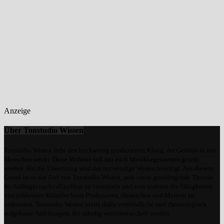
Anzeige
Über Tonstudio Wissen
Tonstudio Wissen liebt den hochwertig produzierten Klang, der Gefühle in uns
Menschen weckt. Diese Vorliebe soll mit euch Musikbegeisterten geteilt
werden. Für die Umsetzung wird das notwendige Wissen benötigt. Aus diesem
Grund ist es das Ziel von Tonstudio Wissen, zum einen grundlegende Theorie
für Anfänger nachvollziehbar zu vermitteln und zum anderen die Fähigkeiten
von erfahrenen Künstler beim Produzieren, Abmischen und Mastern zu
verbessern. Tonstudio Wissen bietet dafür verständliche und chronologisch
aufgebaute Anleitungen, die ständig weiterentwickelt werden.