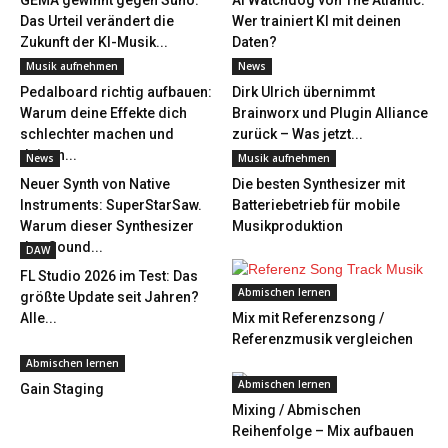
GEMA gewinnt gegen Suno:
AI Watchdog von The Atlantic:
Das Urteil verändert die
Wer trainiert KI mit deinen
Zukunft der KI-Musik...
Daten?
Musik aufnehmen
News
Pedalboard richtig aufbauen:
Dirk Ulrich übernimmt
Warum deine Effekte dich
Brainworx und Plugin Alliance
schlechter machen und
zurück – Was jetzt...
deinen...
News
Musik aufnehmen
Neuer Synth von Native
Die besten Synthesizer mit
Instruments: SuperStarSaw.
Batteriebetrieb für mobile
Warum dieser Synthesizer
Musikproduktion
den Sound...
DAW
FL Studio 2026 im Test: Das
Abmischen lernen
größte Update seit Jahren?
Alle...
Mix mit Referenzsong /
Referenzmusik vergleichen
Abmischen lernen
Abmischen lernen
Gain Staging
Mixing / Abmischen
Reihenfolge – Mix aufbauen