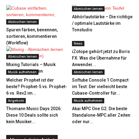
Abmischen lernen
Abhörlautstärke – Die richtige
Abmischen lernen
/ optimale Lautstärke im
Spuren färben, benennen,
Tonstudio
sortieren, kommentieren
(Workflow)
News
iZotope gehört jetzt zu Boris
Abmischen lernen
FX: Was die Übernahme für
Mixing Tutorials – Musik
Anwender...
abmischen lernen
Musik aufnehmen
Abmischen lernen
Welcher Prophet ist der
Softube Console 1 Compact
beste? Prophet-5 vs. Prophet-
im Test: Der vielleicht beste
6 vs. Rev2 im...
Cubase-Controller für...
Angebote
Musik aufnehmen
Thomann Music Days 2026:
Akai MPC One G2: Die beste
Diese 10 Deals sollte sich
Standalone-MPC aller Zeiten
kein Musiker...
oder nur...