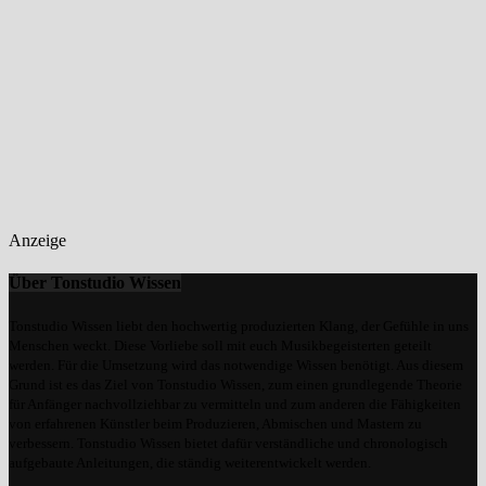
Anzeige
Über Tonstudio Wissen
Tonstudio Wissen liebt den hochwertig produzierten Klang, der Gefühle in uns
Menschen weckt. Diese Vorliebe soll mit euch Musikbegeisterten geteilt
werden. Für die Umsetzung wird das notwendige Wissen benötigt. Aus diesem
Grund ist es das Ziel von Tonstudio Wissen, zum einen grundlegende Theorie
für Anfänger nachvollziehbar zu vermitteln und zum anderen die Fähigkeiten
von erfahrenen Künstler beim Produzieren, Abmischen und Mastern zu
verbessern. Tonstudio Wissen bietet dafür verständliche und chronologisch
aufgebaute Anleitungen, die ständig weiterentwickelt werden.