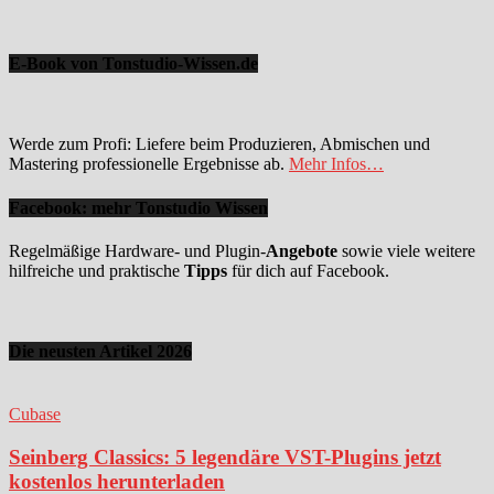
E-Book von Tonstudio-Wissen.de
Werde zum Profi: Liefere beim Produzieren, Abmischen und
Mastering professionelle Ergebnisse ab.
Mehr Infos…
Facebook: mehr Tonstudio Wissen
Regelmäßige Hardware- und Plugin-
Angebote
sowie viele weitere
hilfreiche und praktische
Tipps
für dich auf Facebook.
Die neusten Artikel 2026
Cubase
Seinberg Classics: 5 legendäre VST-Plugins jetzt
kostenlos herunterladen