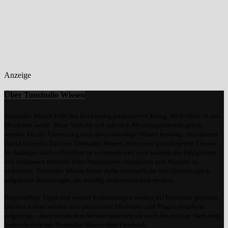
Anzeige
Über Tonstudio Wissen
Tonstudio Wissen liebt den hochwertig produzierten Klang, der Gefühle in uns
Menschen weckt. Diese Vorliebe soll mit euch Musikbegeisterten geteilt
werden. Für die Umsetzung wird das notwendige Wissen benötigt. Aus diesem
Grund ist es das Ziel von Tonstudio Wissen, zum einen grundlegende Theorie
für Anfänger nachvollziehbar zu vermitteln und zum anderen die Fähigkeiten
von erfahrenen Künstler beim Produzieren, Abmischen und Mastern zu
verbessern. Tonstudio Wissen bietet dafür verständliche und chronologisch
aufgebaute Anleitungen, die ständig weiterentwickelt werden.
Regelmäßige Tipps und weitere Erläuterungen werden auf Facebook gepostet.
Darüber hinaus werden dort interessante Hardware- und Plugin-Angebote
aufgezeigt – denn neben dem Wissen brauchen wir auch das richtige Werkzeug.
Verbinde dich mit Tonstudio Wissen über Facebook.