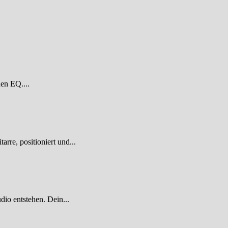
den EQ....
re, positioniert und...
dio entstehen. Dein...