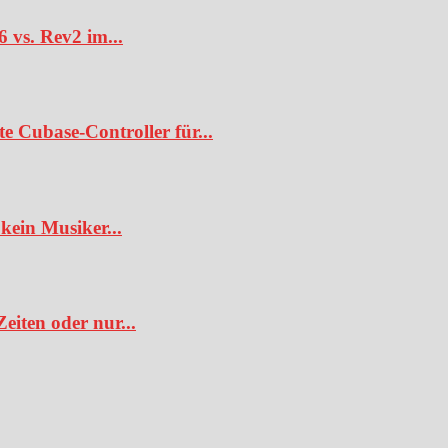
6 vs. Rev2 im...
te Cubase-Controller für...
kein Musiker...
iten oder nur...