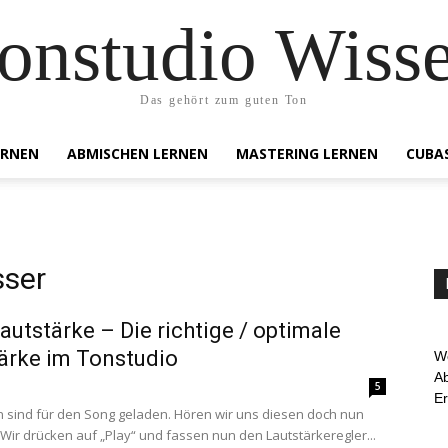
onstudio Wiss
Das gehört zum guten Ton
ERNEN
ABMISCHEN LERNEN
MASTERING LERNEN
CUBA
sser
autstärke – Die richtige / optimale
ärke im Tonstudio
We
Ab
5
E
n sind für den Song geladen. Hören wir uns diesen doch nun
 Wir drücken auf „Play“ und fassen nun den Lautstärkeregler...