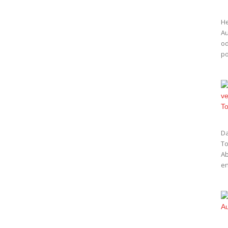
He
Au
od
po
Da
To
Ab
en