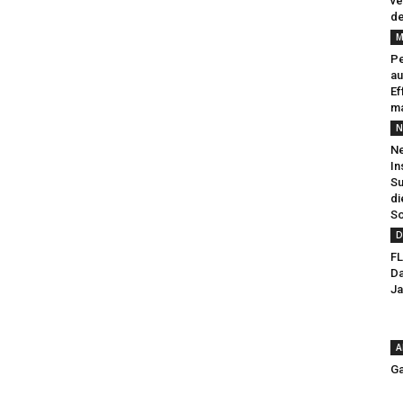
ve
de
M
Pe
au
Ef
ma
N
Ne
In
Su
di
So
D
FL
Da
Ja
A
Ga