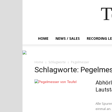
T
HOME
NEWS / SALES
RECORDING L
Home
Schlagworte
Pegelmesser
Schlagworte: Pegelme
Abhörl
Lautst
Alle Spure
einmal an.