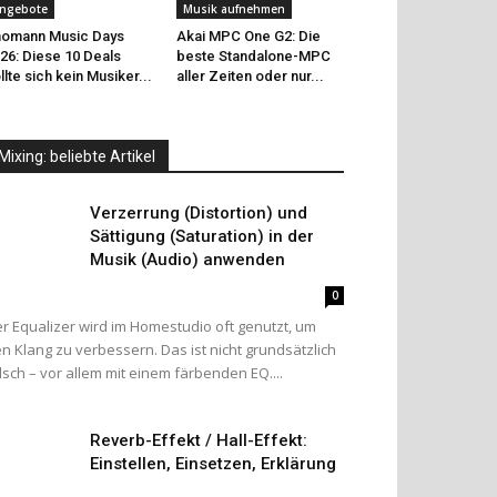
ngebote
Musik aufnehmen
omann Music Days
Akai MPC One G2: Die
26: Diese 10 Deals
beste Standalone-MPC
llte sich kein Musiker...
aller Zeiten oder nur...
Mixing: beliebte Artikel
Verzerrung (Distortion) und
Sättigung (Saturation) in der
Musik (Audio) anwenden
0
r Equalizer wird im Homestudio oft genutzt, um
n Klang zu verbessern. Das ist nicht grundsätzlich
lsch – vor allem mit einem färbenden EQ....
Reverb-Effekt / Hall-Effekt:
Einstellen, Einsetzen, Erklärung