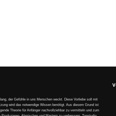
V
lang, der Gefühle in uns Menschen weckt. Diese Vorliebe soll mit
tzung wird das notwendige Wissen benötigt. Aus diesem Grund ist
gende Theorie für Anfänger nachvollziehbar zu vermitteln und zum
im Produzieren, Abmischen und Mastern zu verbessern. Tonstudio