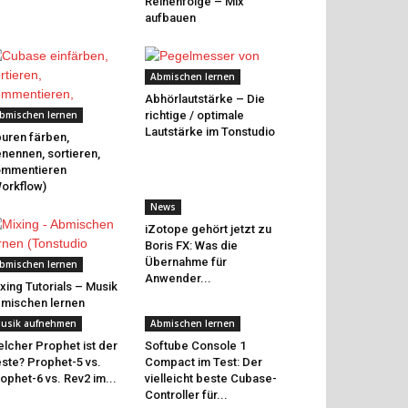
Reihenfolge – Mix
aufbauen
Abmischen lernen
Abhörlautstärke – Die
bmischen lernen
richtige / optimale
Lautstärke im Tonstudio
uren färben,
nennen, sortieren,
ommentieren
orkflow)
News
iZotope gehört jetzt zu
Boris FX: Was die
Übernahme für
bmischen lernen
Anwender...
xing Tutorials – Musik
mischen lernen
usik aufnehmen
Abmischen lernen
lcher Prophet ist der
Softube Console 1
ste? Prophet-5 vs.
Compact im Test: Der
ophet-6 vs. Rev2 im...
vielleicht beste Cubase-
Controller für...