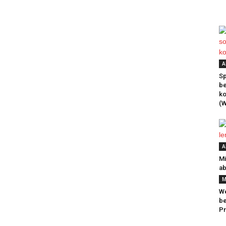
A
Sp
be
k
(W
A
Mi
ab
M
We
be
Pr