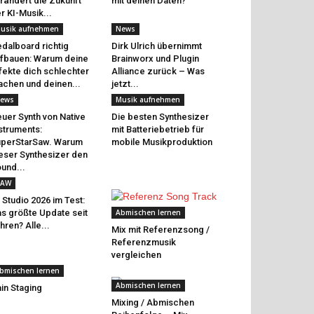
rändert die Zukunft
mit deinen Daten?
r KI-Musik...
usik aufnehmen
News
dalboard richtig
Dirk Ulrich übernimmt
fbauen: Warum deine
Brainworx und Plugin
fekte dich schlechter
Alliance zurück – Was
chen und deinen...
jetzt...
ews
Musik aufnehmen
uer Synth von Native
Die besten Synthesizer
struments:
mit Batteriebetrieb für
perStarSaw. Warum
mobile Musikproduktion
eser Synthesizer den
und...
AW
 Studio 2026 im Test:
s größte Update seit
Abmischen lernen
hren? Alle...
Mix mit Referenzsong /
Referenzmusik
vergleichen
bmischen lernen
Abmischen lernen
in Staging
Mixing / Abmischen