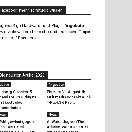
Facebook: mehr Tonstudio Wissen
egelmäßige Hardware- und Plugin-
Angebote
wie viele weitere hilfreiche und praktische
Tipps
r dich auf Facebook.
Die neusten Artikel 2026
ubase
Angebote
inberg Classics: 5
Bis zum 31. August: IK
gendäre VST-Plugins
Multimedia schenkt euch
tzt kostenlos
T-RackS 6 Pro...
runterladen
ews
News
EMA gewinnt gegen
AI Watchdog von The
no: Das Urteil
Atlantic: Wer trainiert KI