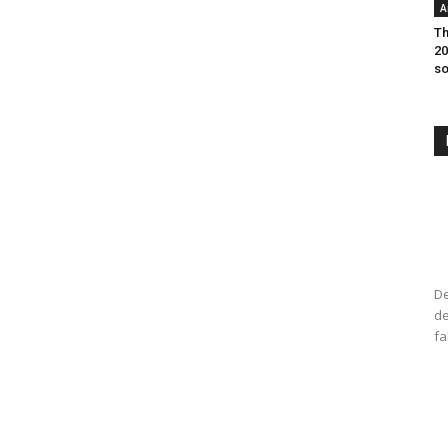
A
Th
20
so
De
de
fa