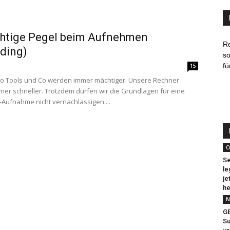
chtige Pegel beim Aufnehmen
R
ding)
so
fü
15
o Tools und Co werden immer mächtiger. Unsere Rechner
er schneller. Trotzdem dürfen wir die Grundlagen für eine
-Aufnahme nicht vernachlässigen....
C
Se
le
je
he
N
G
Su