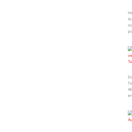
He
Au
od
po
Da
To
Ab
en