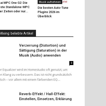
Musik aufnehmen
ai MPC One G2: Die
ste Standalone-MPC
Die besten Auto-Tune
ler Zeiten oder nur...
Plugins 2026 im
Überblick
Mixing: beliebte Artikel
Verzerrung (Distortion) und
Sättigung (Saturation) in der
Musik (Audio) anwenden
0
r Equalizer wird im Homestudio oft genutzt, um
n Klang zu verbessern. Das ist nicht grundsätzlich
lsch – vor allem mit einem färbenden EQ....
Reverb-Effekt / Hall-Effekt:
Einstellen, Einsetzen, Erklärung