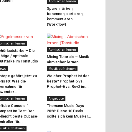
fbauen
Abmischen lernen
Spuren färben,
benennen, sortieren,
kommentieren
(Workflow)
bmischen lernen
Abmischen lernen
hörlautstärke – Die
chtige / optimale
Mixing Tutorials – Musik
utstärke im Tonstudio
abmischen lernen
ews
Musik aufnehmen
otope gehört jetzt zu
Welcher Prophet ist der
ris FX: Was die
beste? Prophet-5 vs.
ernahme für
Prophet-6 vs. Rev2 im...
wender...
bmischen lernen
Angebote
ftube Console 1
Thomann Music Days
mpact im Test: Der
2026: Diese 10 Deals
elleicht beste Cubase-
sollte sich kein Musiker...
ntroller für...
usik aufnehmen