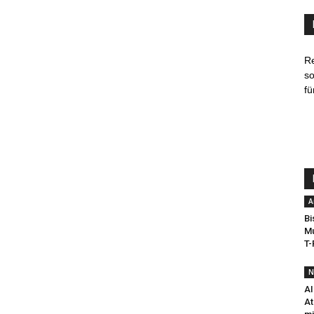
R
so
fü
A
Bi
Mu
T-
N
AI
At