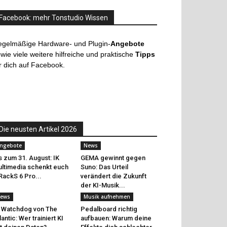
Facebook: mehr Tonstudio Wissen
egelmäßige Hardware- und Plugin-
Angebote
wie viele weitere hilfreiche und praktische
Tipps
r dich auf Facebook.
Die neusten Artikel 2026
ngebote
News
s zum 31. August: IK
GEMA gewinnt gegen
ltimedia schenkt euch
Suno: Das Urteil
RackS 6 Pro...
verändert die Zukunft
der KI-Musik...
ews
Musik aufnehmen
 Watchdog von The
Pedalboard richtig
lantic: Wer trainiert KI
aufbauen: Warum deine