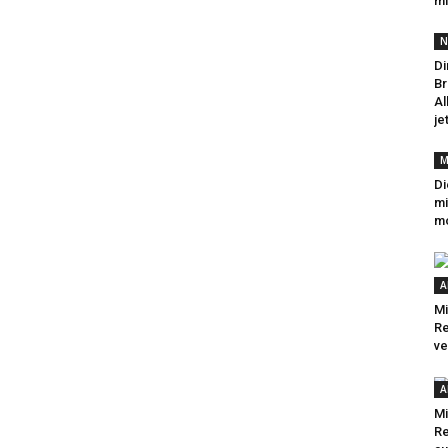
mi
N
Di
Br
Al
je
M
Di
mi
mo
A
Mi
R
ve
A
Mi
Re