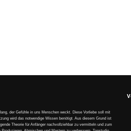
V
lang, der Gefühle in uns Menschen weckt. Diese Vorliebe soll mit
tzung wird das notwendige Wissen benötigt. Aus diesem Grund ist
gende Theorie für Anfänger nachvollziehbar zu vermitteln und zum
im Produzieren, Abmischen und Mastern zu verbessern. Tonstudio