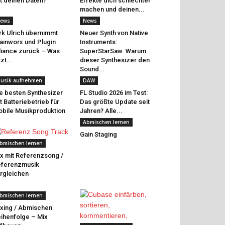
t deinen Daten?
Effekte dich schlechter
machen und deinen...
ews
News
rk Ulrich übernimmt
Neuer Synth von Native
ainworx und Plugin
Instruments:
liance zurück – Was
SuperStarSaw. Warum
tzt...
dieser Synthesizer den
Sound...
usik aufnehmen
DAW
e besten Synthesizer
FL Studio 2026 im Test:
t Batteriebetrieb für
Das größte Update seit
bile Musikproduktion
Jahren? Alle...
Abmischen lernen
Gain Staging
bmischen lernen
x mit Referenzsong /
eferenzmusik
rgleichen
bmischen lernen
xing / Abmischen
ihenfolge – Mix