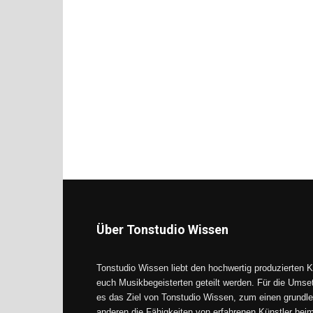
Über Tonstudio Wissen
Tonstudio Wissen liebt den hochwertig produzierten K
euch Musikbegeisterten geteilt werden. Für die Umse
es das Ziel von Tonstudio Wissen, zum einen grundle
anderen die Fähigkeiten von erfahrenen Künstler be