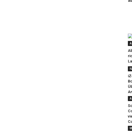
au
A
Ab
ri
La
N
iZ
Bo
Üb
An
A
So
Co
vi
Co
M