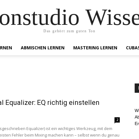
onstudio Wiss
Das gehört zum guten Ton
ERNEN
ABMISCHEN LERNEN
MASTERING LERNEN
CUBA
al Equalizer: EQ richtig einstellen
We
Ab
2
E
sgeschrieben Equalizer) ist ein wichtiges Werkzeug, mit dem
isten Fehler beim Mixing machen kann – selbst wenn du genau