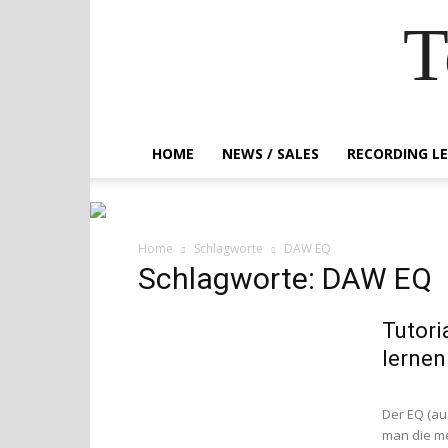
T
HOME
NEWS / SALES
RECORDING L
Home
Schlagworte
DAW EQ
Schlagworte: DAW EQ
Tutori
lernen
Der EQ (au
man die me