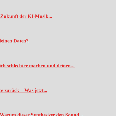
Zukunft der KI-Musik...
deinen Daten?
ch schlechter machen und deinen...
 zurück – Was jetzt...
Warum dieser Synthesizer den Sound...