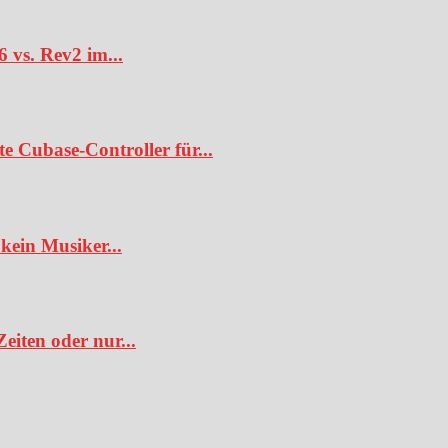
6 vs. Rev2 im...
te Cubase-Controller für...
kein Musiker...
iten oder nur...