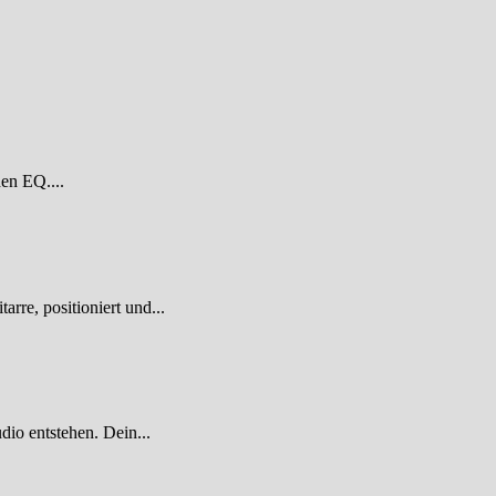
den EQ....
re, positioniert und...
dio entstehen. Dein...