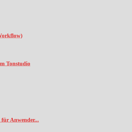
Workflow)
 im Tonstudio
 für Anwender...