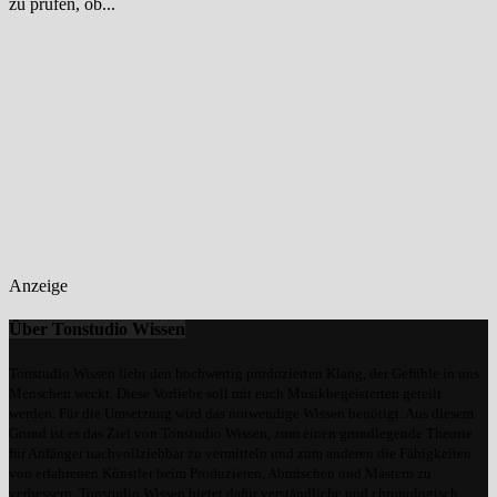
zu prüfen, ob...
Anzeige
Über Tonstudio Wissen
Tonstudio Wissen liebt den hochwertig produzierten Klang, der Gefühle in uns
Menschen weckt. Diese Vorliebe soll mit euch Musikbegeisterten geteilt
werden. Für die Umsetzung wird das notwendige Wissen benötigt. Aus diesem
Grund ist es das Ziel von Tonstudio Wissen, zum einen grundlegende Theorie
für Anfänger nachvollziehbar zu vermitteln und zum anderen die Fähigkeiten
von erfahrenen Künstler beim Produzieren, Abmischen und Mastern zu
verbessern. Tonstudio Wissen bietet dafür verständliche und chronologisch