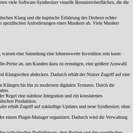
ten viele Software-Synthesizer visuelle Benutzeroberflächen, die die
istischen Klang und die haptische Erfahrung des Drehens echter
n spezifischen Anforderungen eines Musikers ab. Viele Musiker
, warum eine Sammlung eine lohnenswerte Investition sein kann:
undle-Preise an, um Kunden dazu zu ermutigen, eine größere Auswahl
nd Klangwelten abdecken. Dadurch erhält der Nutzer Zugriff auf eine
n Klängen bis hin zu modernen digitalen Texturen. Durch die
nden.
r Regel eine nahtlose Integration und ein konsistentes
alischen Produktion.
fer erhält Zugriff auf zukünftige Updates und neue Synthesizer, ohne
der einem Plugin-Manager organisiert. Dadurch wird die Verwaltung
den individuellen Bedürfnissen, dem Budget und den spezifischen