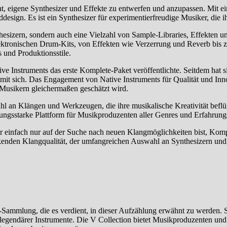
cht, eigene Synthesizer und Effekte zu entwerfen und anzupassen. Mit 
esign. Es ist ein Synthesizer für experimentierfreudige Musiker, die 
sizern, sondern auch eine Vielzahl von Sample-Libraries, Effekten und
lektronischen Drum-Kits, von Effekten wie Verzerrung und Reverb bis z
 und Produktionsstile.
ve Instruments das erste Komplete-Paket veröffentlichte. Seitdem hat s
 mit sich. Das Engagement von Native Instruments für Qualität und Inno
Musikern gleichermaßen geschätzt wird.
 an Klängen und Werkzeugen, die ihre musikalische Kreativität beflüg
istungsstarke Plattform für Musikproduzenten aller Genres und Erfahrung
r einfach nur auf der Suche nach neuen Klangmöglichkeiten bist, Kom
uckenden Klangqualität, der umfangreichen Auswahl an Synthesizern und
r-Sammlung, die es verdient, in dieser Aufzählung erwähnt zu werden. 
r legendärer Instrumente. Die V Collection bietet Musikproduzenten un