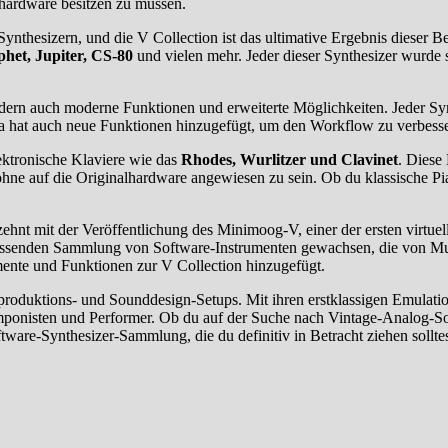
lhardware besitzen zu müssen.
-Synthesizern, und die V Collection ist das ultimative Ergebnis diese
et, Jupiter, CS-80
und vielen mehr. Jeder dieser Synthesizer wurde 
ndern auch moderne Funktionen und erweiterte Möglichkeiten. Jeder Synt
ria hat auch neue Funktionen hinzugefügt, um den Workflow zu verbesser
lektronische Klaviere wie das
Rhodes, Wurlitzer und Clavinet
. Diese
 ohne auf die Originalhardware angewiesen zu sein. Ob du klassische P
ehnt mit der Veröffentlichung des Minimoog-V, einer der ersten virtuel
mfassenden Sammlung von Software-Instrumenten gewachsen, die von Mus
umente und Funktionen zur V Collection hinzugefügt.
kproduktions- und Sounddesign-Setups. Mit ihren erstklassigen Emulation
omponisten und Performer. Ob du auf der Suche nach Vintage-Analog-S
ftware-Synthesizer-Sammlung, die du definitiv in Betracht ziehen solltes