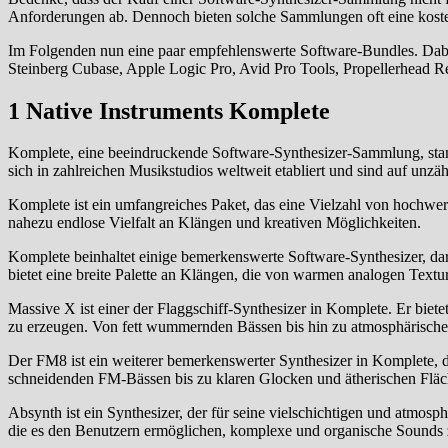
Anforderungen ab. Dennoch bieten solche Sammlungen oft eine kosten
Im Folgenden nun eine paar empfehlenswerte Software-Bundles. Dabei
Steinberg Cubase, Apple Logic Pro, Avid Pro Tools, Propellerhead 
1 Native Instruments Komplete
Komplete, eine beeindruckende Software-Synthesizer-Sammlung, stam
sich in zahlreichen Musikstudios weltweit etabliert und sind auf unz
Komplete ist ein umfangreiches Paket, das eine Vielzahl von hochwert
nahezu endlose Vielfalt an Klängen und kreativen Möglichkeiten.
Komplete beinhaltet einige bemerkenswerte Software-Synthesizer, dar
bietet eine breite Palette an Klängen, die von warmen analogen Textu
Massive X ist einer der Flaggschiff-Synthesizer in Komplete. Er bi
zu erzeugen. Von fett wummernden Bässen bis hin zu atmosphärischen
Der FM8 ist ein weiterer bemerkenswerter Synthesizer in Komplete, d
schneidenden FM-Bässen bis zu klaren Glocken und ätherischen Fläch
Absynth ist ein Synthesizer, der für seine vielschichtigen und atmosph
die es den Benutzern ermöglichen, komplexe und organische Sounds z