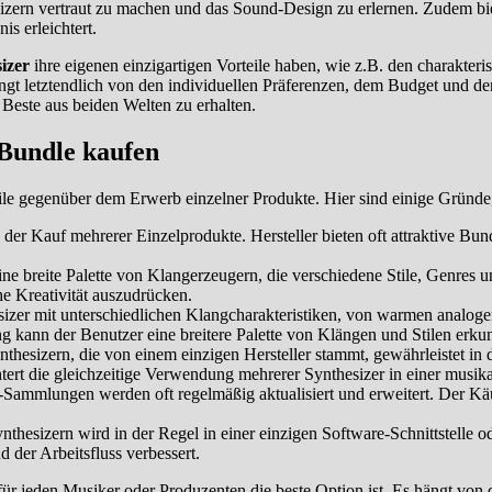
sizern vertraut zu machen und das Sound-Design zu erlernen. Zudem bie
s erleichtert.
izer
ihre eigenen einzigartigen Vorteile haben, wie z.B. den charakter
t letztendlich von den individuellen Präferenzen, dem Budget und de
 Beste aus beiden Welten zu erhalten.
 Bundle kaufen
le gegenüber dem Erwerb einzelner Produkte. Hier sind einige Gründe
 der Kauf mehrerer Einzelprodukte. Hersteller bieten oft attraktive B
 breite Palette von Klangerzeugern, die verschiedene Stile, Genres u
e Kreativität auszudrücken.
izer mit unterschiedlichen Klangcharakteristiken, von warmen analoge
 kann der Benutzer eine breitere Palette von Klängen und Stilen erku
sizern, die von einem einzigen Hersteller stammt, gewährleistet in de
htert die gleichzeitige Verwendung mehrerer Synthesizer in einer musik
Sammlungen werden oft regelmäßig aktualisiert und erweitert. Der Käu
esizern wird in der Regel in einer einzigen Software-Schnittstelle o
d der Arbeitsfluss verbessert.
ür jeden Musiker oder Produzenten die beste Option ist. Es hängt von 