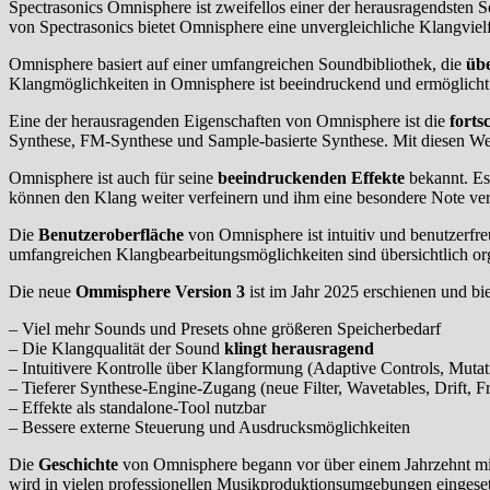
Spectrasonics Omnisphere ist zweifellos einer der herausragendsten 
von Spectrasonics bietet Omnisphere eine unvergleichliche Klangvie
Omnisphere basiert auf einer umfangreichen Soundbibliothek, die
üb
Klangmöglichkeiten in Omnisphere ist beeindruckend und ermöglicht e
Eine der herausragenden Eigenschaften von Omnisphere ist die
forts
Synthese, FM-Synthese und Sample-basierte Synthese. Mit diesen We
Omnisphere ist auch für seine
beeindruckenden Effekte
bekannt. Es 
können den Klang weiter verfeinern und ihm eine besondere Note ver
Die
Benutzeroberfläche
von Omnisphere ist intuitiv und benutzerfre
umfangreichen Klangbearbeitungsmöglichkeiten sind übersichtlich orga
Die neue
Ommisphere Version 3
ist im Jahr 2025 erschienen und b
– Viel mehr Sounds und Presets ohne größeren Speicherbedarf
– Die Klangqualität der Sound
klingt herausragend
– Intuitivere Kontrolle über Klangformung (Adaptive Controls, Mutat
– Tieferer Synthese-Engine-Zugang (neue Filter, Wavetables, Drift, F
– Effekte als standalone-Tool nutzbar
– Bessere externe Steuerung und Ausdrucksmöglichkeiten
Die
Geschichte
von Omnisphere begann vor über einem Jahrzehnt mit d
wird in vielen professionellen Musikproduktionsumgebungen eingese