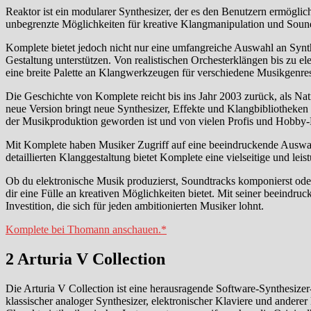
Reaktor ist ein modularer Synthesizer, der es den Benutzern ermögli
unbegrenzte Möglichkeiten für kreative Klangmanipulation und Soundd
Komplete bietet jedoch nicht nur eine umfangreiche Auswahl an Synthe
Gestaltung unterstützen. Von realistischen Orchesterklängen bis zu e
eine breite Palette an Klangwerkzeugen für verschiedene Musikgenres
Die Geschichte von Komplete reicht bis ins Jahr 2003 zurück, als Nati
neue Version bringt neue Synthesizer, Effekte und Klangbibliotheken
der Musikproduktion geworden ist und von vielen Profis und Hobby-
Mit Komplete haben Musiker Zugriff auf eine beeindruckende Auswahl
detaillierten Klanggestaltung bietet Komplete eine vielseitige und le
Ob du elektronische Musik produzierst, Soundtracks komponierst ode
dir eine Fülle an kreativen Möglichkeiten bietet. Mit seiner beeindr
Investition, die sich für jeden ambitionierten Musiker lohnt.
Komplete bei Thomann anschauen.*
2 Arturia V Collection
Die Arturia V Collection ist eine herausragende Software-Synthesize
klassischer analoger Synthesizer, elektronischer Klaviere und andere