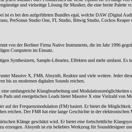
günstige und vielseitige Lösung für Musiker, die eine breite Palette 
 ist es bei den aufgeführten Bundles egal, welche DAW (Digital Audi
Reaso, PreSonus Studio One, FL Studio, Bitwig Studio, Cockos Reaper 
mt von der Berliner Firma Native Instruments, die im Jahr 1996 gegr
ähligen Computern im Einsatz.
igen Synthesizern, Sample-Libraries, Effekten und mehr umfasst. Es is
unter Massive X, FM8, Absynth, Reaktor und viele weitere. Jeder diese
ren bis zu modernen digitalen Sounds reichen.
etet eine umfangreiche Klangbearbeitung und Modulationsmöglichkeiten 
 Pads und energetischen Leads bietet Massive X eine Vielzahl von Mög
er auf der Frequenzmodulation (FM) basiert. Er bietet die Möglichkeit,
en reichen. Der FM8 hat eine lange Geschichte in der elektronischen M
ärischen Klänge geschätzt wird. Er bietet eine fortschrittliche Klangsy
u erzeugen. Absynth ist ein beliebtes Werkzeug für Sounddesigner und