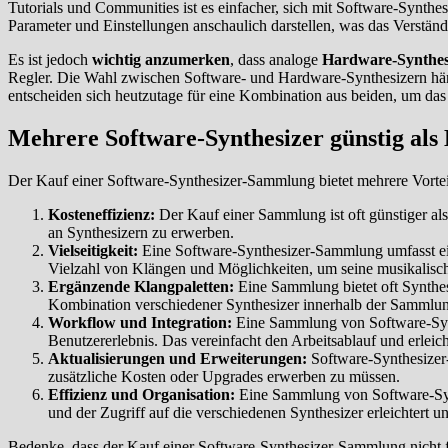
Tutorials und Communities ist es einfacher, sich mit Software-Synthe
Parameter und Einstellungen anschaulich darstellen, was das Verständni
Es ist jedoch
wichtig anzumerken
, dass analoge
Hardware-Synthes
Regler. Die Wahl zwischen Software- und Hardware-Synthesizern häng
entscheiden sich heutzutage für eine Kombination aus beiden, um das
Mehrere Software-Synthesizer günstig als
Der Kauf einer Software-Synthesizer-Sammlung bietet mehrere Vortei
Kosteneffizienz:
Der Kauf einer Sammlung ist oft günstiger als
an Synthesizern zu erwerben.
Vielseitigkeit:
Eine Software-Synthesizer-Sammlung umfasst eine
Vielzahl von Klängen und Möglichkeiten, um seine musikalisch
Ergänzende Klangpaletten:
Eine Sammlung bietet oft Synthes
Kombination verschiedener Synthesizer innerhalb der Sammlung
Workflow und Integration:
Eine Sammlung von Software-Synthe
Benutzererlebnis. Das vereinfacht den Arbeitsablauf und erleic
Aktualisierungen und Erweiterungen:
Software-Synthesizer-
zusätzliche Kosten oder Upgrades erwerben zu müssen.
Effizienz und Organisation:
Eine Sammlung von Software-Synth
und der Zugriff auf die verschiedenen Synthesizer erleichtert un
Bedenke, dass der Kauf einer Software-Synthesizer-Sammlung nicht f