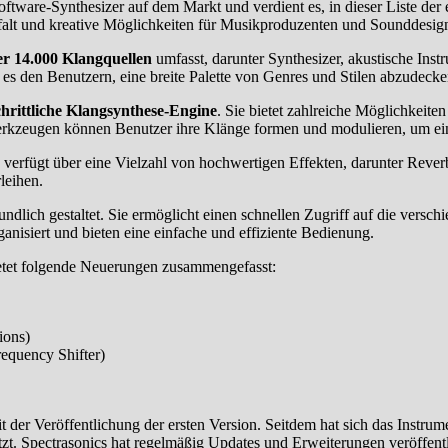
Software-Synthesizer auf dem Markt und verdient es, in dieser Liste d
lfalt und kreative Möglichkeiten für Musikproduzenten und Sounddesign
er 14.000 Klangquellen
umfasst, darunter Synthesizer, akustische Inst
s den Benutzern, eine breite Palette von Genres und Stilen abzudecke
chrittliche Klangsynthese-Engine
. Sie bietet zahlreiche Möglichkeite
rkzeugen können Benutzer ihre Klänge formen und modulieren, um einz
verfügt über eine Vielzahl von hochwertigen Effekten, darunter Reverb,
leihen.
undlich gestaltet. Sie ermöglicht einen schnellen Zugriff auf die versc
nisiert und bieten eine einfache und effiziente Bedienung.
ietet folgende Neuerungen zusammengefasst:
ions)
requency Shifter)
er Veröffentlichung der ersten Version. Seitdem hat sich das Instrum
tzt. Spectrasonics hat regelmäßig Updates und Erweiterungen veröffe