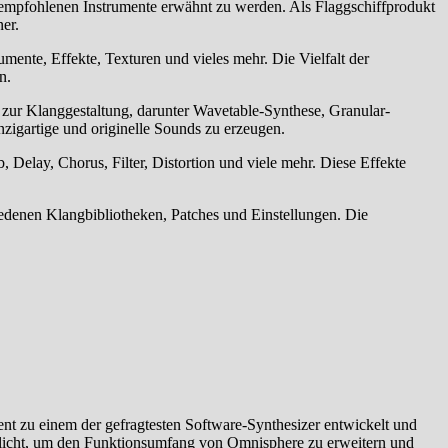
er empfohlenen Instrumente erwähnt zu werden. Als Flaggschiffprodukt
er.
rumente, Effekte, Texturen und vieles mehr. Die Vielfalt der
n.
n zur Klanggestaltung, darunter Wavetable-Synthese, Granular-
igartige und originelle Sounds zu erzeugen.
 Delay, Chorus, Filter, Distortion und viele mehr. Diese Effekte
hiedenen Klangbibliotheken, Patches und Einstellungen. Die
ent zu einem der gefragtesten Software-Synthesizer entwickelt und
ntlicht, um den Funktionsumfang von Omnisphere zu erweitern und