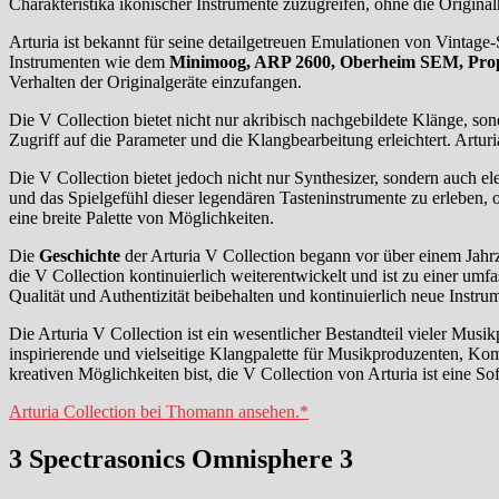
Charakteristika ikonischer Instrumente zuzugreifen, ohne die Origina
Arturia ist bekannt für seine detailgetreuen Emulationen von Vintage
Instrumenten wie dem
Minimoog, ARP 2600, Oberheim SEM, Proph
Verhalten der Originalgeräte einzufangen.
Die V Collection bietet nicht nur akribisch nachgebildete Klänge, so
Zugriff auf die Parameter und die Klangbearbeitung erleichtert. Artu
Die V Collection bietet jedoch nicht nur Synthesizer, sondern auch e
und das Spielgefühl dieser legendären Tasteninstrumente zu erleben,
eine breite Palette von Möglichkeiten.
Die
Geschichte
der Arturia V Collection begann vor über einem Jahrz
die V Collection kontinuierlich weiterentwickelt und ist zu einer u
Qualität und Authentizität beibehalten und kontinuierlich neue Instr
Die Arturia V Collection ist ein wesentlicher Bestandteil vieler Musi
inspirierende und vielseitige Klangpalette für Musikproduzenten, K
kreativen Möglichkeiten bist, die V Collection von Arturia ist eine So
Arturia Collection bei Thomann ansehen.*
3 Spectrasonics Omnisphere 3