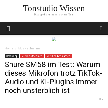
Tonstudio Wissen
Das gehört zum guten Ton
Home
Musik aufnehmen
Recording
Musik aufnehmen
Musik selber machen
Shure SM58 im Test: Warum
dieses Mikrofon trotz TikTok-
Audio und KI-Plugins immer
noch unsterblich ist
0