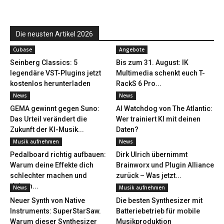
Die neusten Artikel 2026
Cubase
Angebote
Seinberg Classics: 5
Bis zum 31. August: IK
legendäre VST-Plugins jetzt
Multimedia schenkt euch T-
kostenlos herunterladen
RackS 6 Pro...
News
News
GEMA gewinnt gegen Suno:
AI Watchdog von The Atlantic:
Das Urteil verändert die
Wer trainiert KI mit deinen
Zukunft der KI-Musik...
Daten?
Musik aufnehmen
News
Pedalboard richtig aufbauen:
Dirk Ulrich übernimmt
Warum deine Effekte dich
Brainworx und Plugin Alliance
schlechter machen und
zurück – Was jetzt...
deinen...
News
Musik aufnehmen
Neuer Synth von Native
Die besten Synthesizer mit
Instruments: SuperStarSaw.
Batteriebetrieb für mobile
Warum dieser Synthesizer
Musikproduktion