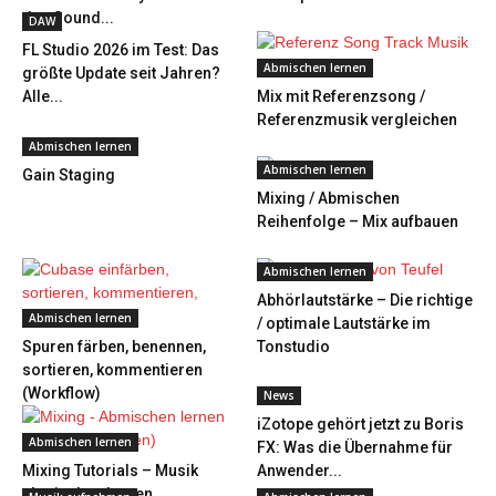
den Sound...
DAW
FL Studio 2026 im Test: Das
Abmischen lernen
größte Update seit Jahren?
Alle...
Mix mit Referenzsong /
Referenzmusik vergleichen
Abmischen lernen
Abmischen lernen
Gain Staging
Mixing / Abmischen
Reihenfolge – Mix aufbauen
Abmischen lernen
Abhörlautstärke – Die richtige
Abmischen lernen
/ optimale Lautstärke im
Spuren färben, benennen,
Tonstudio
sortieren, kommentieren
(Workflow)
News
iZotope gehört jetzt zu Boris
Abmischen lernen
FX: Was die Übernahme für
Mixing Tutorials – Musik
Anwender...
abmischen lernen