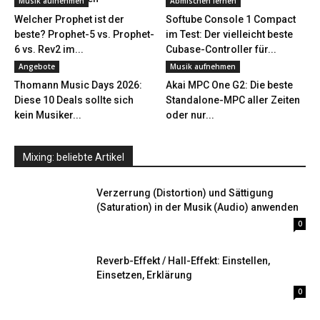
Musik aufnehmen
Abmischen lernen
Welcher Prophet ist der
Softube Console 1 Compact
beste? Prophet-5 vs. Prophet-
im Test: Der vielleicht beste
6 vs. Rev2 im...
Cubase-Controller für...
Angebote
Musik aufnehmen
Thomann Music Days 2026:
Akai MPC One G2: Die beste
Diese 10 Deals sollte sich
Standalone-MPC aller Zeiten
kein Musiker...
oder nur...
Mixing: beliebte Artikel
Verzerrung (Distortion) und Sättigung
(Saturation) in der Musik (Audio) anwenden
0
Reverb-Effekt / Hall-Effekt: Einstellen,
Einsetzen, Erklärung
0