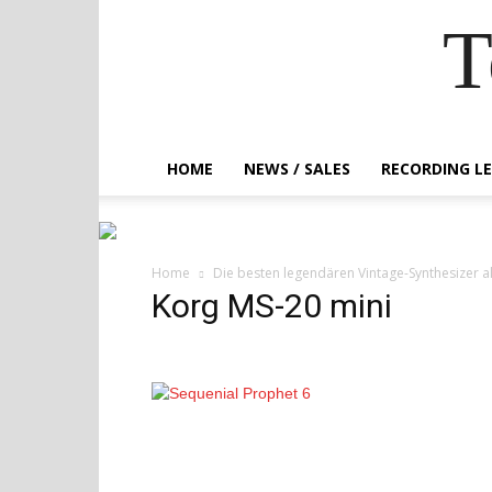
T
HOME
NEWS / SALES
RECORDING L
Home
Die besten legendären Vintage-Synthesizer a
Korg MS-20 mini