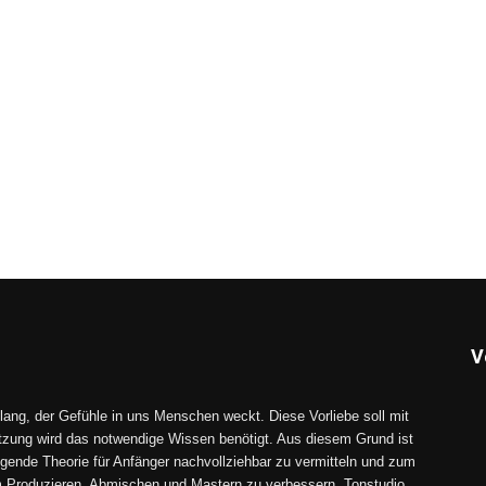
V
lang, der Gefühle in uns Menschen weckt. Diese Vorliebe soll mit
tzung wird das notwendige Wissen benötigt. Aus diesem Grund ist
gende Theorie für Anfänger nachvollziehbar zu vermitteln und zum
im Produzieren, Abmischen und Mastern zu verbessern. Tonstudio