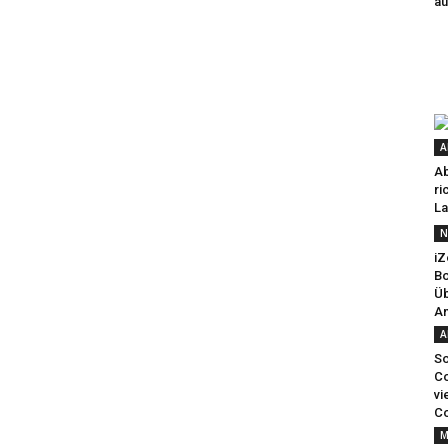
au
A
Ab
ri
La
N
iZ
Bo
Üb
An
A
So
Co
vi
Co
M