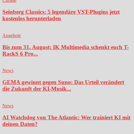
Cubase
Seinberg Classics: 5 legendäre VST-Plugins jetzt
kostenlos herunterladen
Angebote
Bis zum 31. August: IK Multimedia schenkt euch T-
RackS 6 Pro...
News
GEMA gewinnt gegen Suno: Das Urteil verändert
die Zukunft der KI-Musik...
News
AI Watchdog von The Atlantic: Wer trainiert KI mit
deinen Daten?