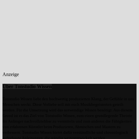
Anzeige
Über Tonstudio Wissen
Tonstudio Wissen liebt den hochwertig produzierten Klang, der Gefühle in uns
Menschen weckt. Diese Vorliebe soll mit euch Musikbegeisterten geteilt
werden. Für die Umsetzung wird das notwendige Wissen benötigt. Aus diesem
Grund ist es das Ziel von Tonstudio Wissen, zum einen grundlegende Theorie
für Anfänger nachvollziehbar zu vermitteln und zum anderen die Fähigkeiten
von erfahrenen Künstler beim Produzieren, Abmischen und Mastern zu
verbessern. Tonstudio Wissen bietet dafür verständliche und chronologisch
aufgebaute Anleitungen, die ständig weiterentwickelt werden.