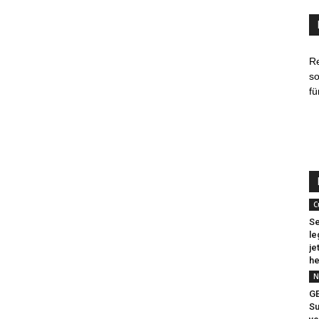
R
so
fü
C
Se
le
je
he
N
G
Su