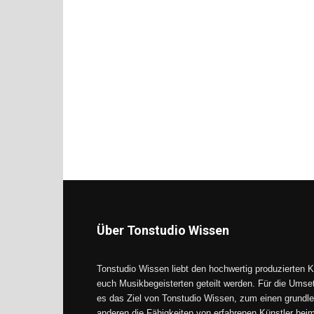
Über Tonstudio Wissen
Tonstudio Wissen liebt den hochwertig produzierten K
euch Musikbegeisterten geteilt werden. Für die Umse
es das Ziel von Tonstudio Wissen, zum einen grundle
anderen die Fähigkeiten von erfahrenen Künstler be