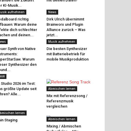
rändert die Zukunft
mit deinen Daten?
r KI-Musik...
usik aufnehmen
News
dalboard richtig
Dirk Ulrich übernimmt
fbauen: Warum deine
Brainworx und Plugin
fekte dich schlechter
Alliance zurück – Was
chen und deinen...
jetzt...
ews
Musik aufnehmen
uer Synth von Native
Die besten Synthesizer
struments:
mit Batteriebetrieb für
perStarSaw. Warum
mobile Musikproduktion
eser Synthesizer den
und...
AW
 Studio 2026 im Test:
s größte Update seit
Abmischen lernen
hren? Alle...
Mix mit Referenzsong /
Referenzmusik
vergleichen
bmischen lernen
Abmischen lernen
in Staging
Mixing / Abmischen