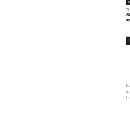
A
Th
20
so
De
de
fa