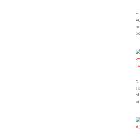
He
Au
od
po
Da
To
Ab
en