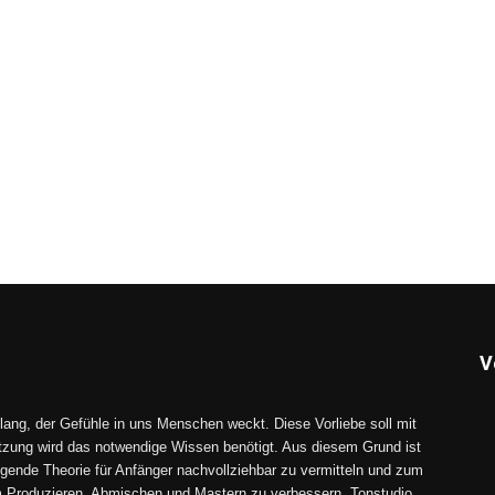
V
lang, der Gefühle in uns Menschen weckt. Diese Vorliebe soll mit
tzung wird das notwendige Wissen benötigt. Aus diesem Grund ist
gende Theorie für Anfänger nachvollziehbar zu vermitteln und zum
im Produzieren, Abmischen und Mastern zu verbessern. Tonstudio