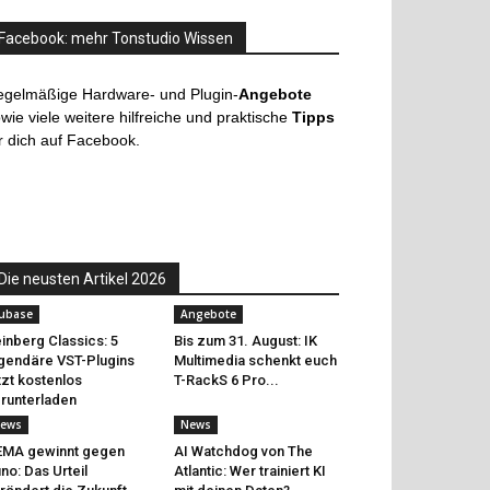
Facebook: mehr Tonstudio Wissen
egelmäßige Hardware- und Plugin-
Angebote
wie viele weitere hilfreiche und praktische
Tipps
r dich auf Facebook.
Die neusten Artikel 2026
ubase
Angebote
inberg Classics: 5
Bis zum 31. August: IK
gendäre VST-Plugins
Multimedia schenkt euch
tzt kostenlos
T-RackS 6 Pro...
runterladen
ews
News
EMA gewinnt gegen
AI Watchdog von The
no: Das Urteil
Atlantic: Wer trainiert KI