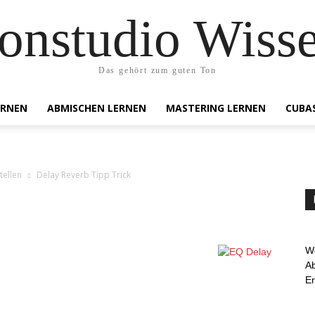
onstudio Wiss
Das gehört zum guten Ton
ERNEN
ABMISCHEN LERNEN
MASTERING LERNEN
CUBA
tellen
Delay Reverb Tipp Trick
We
Ab
E