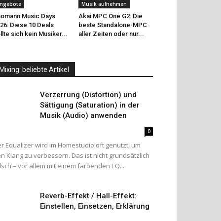
ngebote
Musik aufnehmen
omann Music Days
Akai MPC One G2: Die
26: Diese 10 Deals
beste Standalone-MPC
llte sich kein Musiker...
aller Zeiten oder nur...
Mixing: beliebte Artikel
Verzerrung (Distortion) und
Sättigung (Saturation) in der
Musik (Audio) anwenden
0
r Equalizer wird im Homestudio oft genutzt, um
n Klang zu verbessern. Das ist nicht grundsätzlich
lsch – vor allem mit einem färbenden EQ....
Reverb-Effekt / Hall-Effekt:
Einstellen, Einsetzen, Erklärung