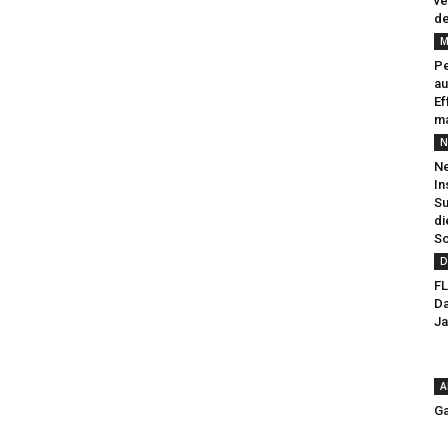
ve
de
M
Pe
au
Ef
ma
N
Ne
In
Su
di
So
D
FL
Da
Ja
A
Ga