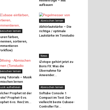
Reihenfolge – Mix
aufbauen
Abmischen lernen
Abhörlautstärke – Die
bmischen lernen
richtige / optimale
Lautstärke im Tonstudio
uren färben,
nennen, sortieren,
ommentieren
orkflow)
News
iZotope gehört jetzt zu
Boris FX: Was die
Übernahme für
bmischen lernen
Anwender...
xing Tutorials – Musik
mischen lernen
usik aufnehmen
Abmischen lernen
lcher Prophet ist der
Softube Console 1
ste? Prophet-5 vs.
Compact im Test: Der
ophet-6 vs. Rev2 im...
vielleicht beste Cubase-
Controller für...