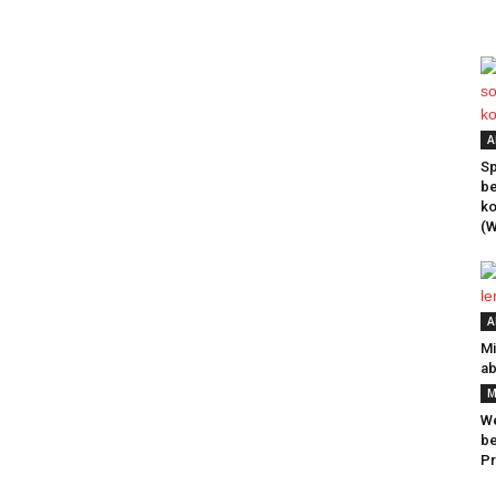
A
Sp
be
k
(W
A
Mi
ab
M
We
be
Pr