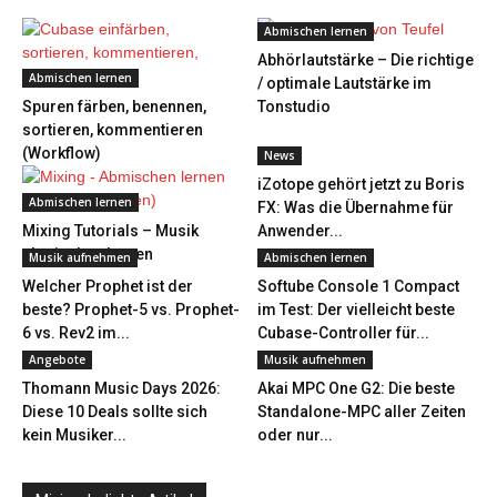
Abmischen lernen
Abhörlautstärke – Die richtige
Abmischen lernen
/ optimale Lautstärke im
Spuren färben, benennen,
Tonstudio
sortieren, kommentieren
(Workflow)
News
iZotope gehört jetzt zu Boris
Abmischen lernen
FX: Was die Übernahme für
Mixing Tutorials – Musik
Anwender...
abmischen lernen
Musik aufnehmen
Abmischen lernen
Welcher Prophet ist der
Softube Console 1 Compact
beste? Prophet-5 vs. Prophet-
im Test: Der vielleicht beste
6 vs. Rev2 im...
Cubase-Controller für...
Angebote
Musik aufnehmen
Thomann Music Days 2026:
Akai MPC One G2: Die beste
Diese 10 Deals sollte sich
Standalone-MPC aller Zeiten
kein Musiker...
oder nur...