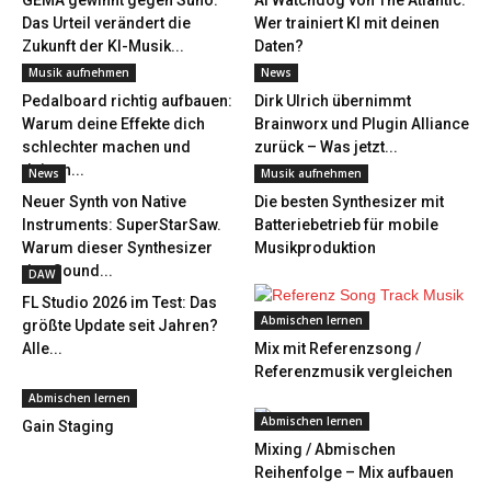
GEMA gewinnt gegen Suno:
AI Watchdog von The Atlantic:
Das Urteil verändert die
Wer trainiert KI mit deinen
Zukunft der KI-Musik...
Daten?
Musik aufnehmen
News
Pedalboard richtig aufbauen:
Dirk Ulrich übernimmt
Warum deine Effekte dich
Brainworx und Plugin Alliance
schlechter machen und
zurück – Was jetzt...
deinen...
News
Musik aufnehmen
Neuer Synth von Native
Die besten Synthesizer mit
Instruments: SuperStarSaw.
Batteriebetrieb für mobile
Warum dieser Synthesizer
Musikproduktion
den Sound...
DAW
FL Studio 2026 im Test: Das
Abmischen lernen
größte Update seit Jahren?
Alle...
Mix mit Referenzsong /
Referenzmusik vergleichen
Abmischen lernen
Abmischen lernen
Gain Staging
Mixing / Abmischen
Reihenfolge – Mix aufbauen