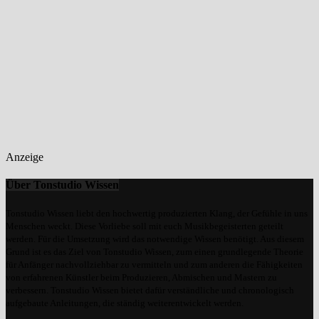
Anzeige
Über Tonstudio Wissen
Tonstudio Wissen liebt den hochwertig produzierten Klang, der Gefühle in uns
Menschen weckt. Diese Vorliebe soll mit euch Musikbegeisterten geteilt
werden. Für die Umsetzung wird das notwendige Wissen benötigt. Aus diesem
Grund ist es das Ziel von Tonstudio Wissen, zum einen grundlegende Theorie
für Anfänger nachvollziehbar zu vermitteln und zum anderen die Fähigkeiten
von erfahrenen Künstler beim Produzieren, Abmischen und Mastern zu
verbessern. Tonstudio Wissen bietet dafür verständliche und chronologisch
aufgebaute Anleitungen, die ständig weiterentwickelt werden.