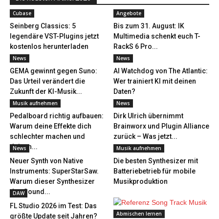
Cubase
Angebote
Seinberg Classics: 5
Bis zum 31. August: IK
legendäre VST-Plugins jetzt
Multimedia schenkt euch T-
kostenlos herunterladen
RackS 6 Pro...
News
News
GEMA gewinnt gegen Suno:
AI Watchdog von The Atlantic:
Das Urteil verändert die
Wer trainiert KI mit deinen
Zukunft der KI-Musik...
Daten?
Musik aufnehmen
News
Pedalboard richtig aufbauen:
Dirk Ulrich übernimmt
Warum deine Effekte dich
Brainworx und Plugin Alliance
schlechter machen und
zurück – Was jetzt...
deinen...
News
Musik aufnehmen
Neuer Synth von Native
Die besten Synthesizer mit
Instruments: SuperStarSaw.
Batteriebetrieb für mobile
Warum dieser Synthesizer
Musikproduktion
den Sound...
DAW
FL Studio 2026 im Test: Das
Abmischen lernen
größte Update seit Jahren?