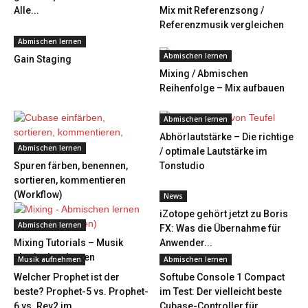
Alle...
Mix mit Referenzsong /
Referenzmusik vergleichen
Abmischen lernen
Abmischen lernen
Gain Staging
Mixing / Abmischen
Reihenfolge – Mix aufbauen
Abmischen lernen
Abhörlautstärke – Die richtige
Abmischen lernen
/ optimale Lautstärke im
Spuren färben, benennen,
Tonstudio
sortieren, kommentieren
(Workflow)
News
iZotope gehört jetzt zu Boris
Abmischen lernen
FX: Was die Übernahme für
Mixing Tutorials – Musik
Anwender...
abmischen lernen
Musik aufnehmen
Abmischen lernen
Welcher Prophet ist der
Softube Console 1 Compact
beste? Prophet-5 vs. Prophet-
im Test: Der vielleicht beste
6 vs. Rev2 im...
Cubase-Controller für...