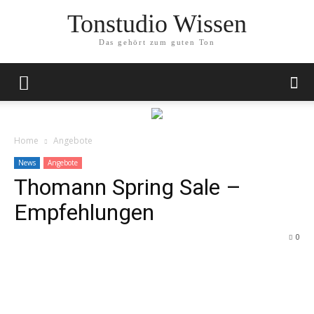
Tonstudio Wissen
Das gehört zum guten Ton
Home
Angebote
News
Angebote
Thomann Spring Sale –
Empfehlungen
0