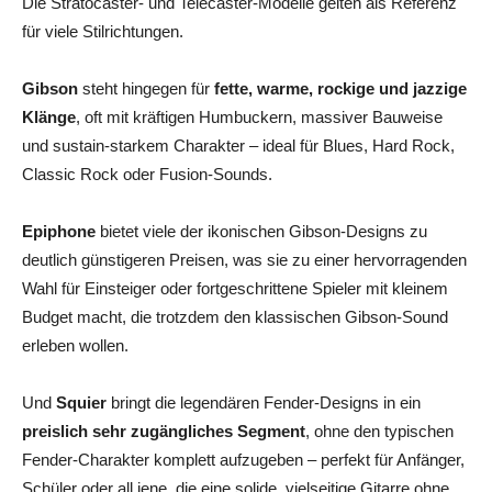
Die Stratocaster‑ und Telecaster‑Modelle gelten als Referenz
für viele Stilrichtungen.
Gibson
steht hingegen für
fette, warme, rockige und jazzige
Klänge
, oft mit kräftigen Humbuckern, massiver Bauweise
und sustain‑starkem Charakter – ideal für Blues, Hard Rock,
Classic Rock oder Fusion‑Sounds.
Epiphone
bietet viele der ikonischen Gibson‑Designs zu
deutlich günstigeren Preisen, was sie zu einer hervorragenden
Wahl für Einsteiger oder fortgeschrittene Spieler mit kleinem
Budget macht, die trotzdem den klassischen Gibson‑Sound
erleben wollen.
Und
Squier
bringt die legendären Fender‑Designs in ein
preislich sehr zugängliches Segment
, ohne den typischen
Fender‑Charakter komplett aufzugeben – perfekt für Anfänger,
Schüler oder all jene, die eine solide, vielseitige Gitarre ohne