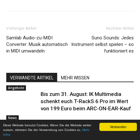
Vorheriger Artikel
Nächster Artikel
Samlab Audio-zu-MIDI
Suno Sounds: Jedes
Converter: Musik automatisch
Instrument selbst spielen – so
in MIDI umwandeln
funktioniert es
VERWANDTE ARTIKEL
MEHR WISSEN
Angebote
Bis zum 31. August: IK Multimedia
schenkt euch T-RackS 6 Pro im Wert
von 199 Euro beim ARC-ON-EAR-Kauf
News
GEMA gewinnt gegen Suno: Das Urteil
Diese Website benutzt Cookies. Wenn Sie die Website weiter
Verstanden
nutzen, stimmen Sie der Verwendung von Cookies zu.
verändert die Zukunft der KI-Musik –
Mehr
Infos
mit weitreichenden Folgen