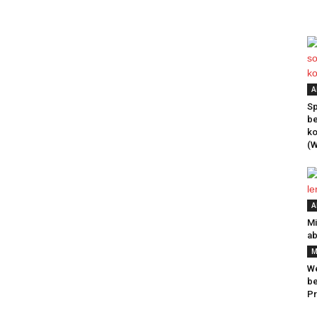
A
Sp
be
k
(W
A
Mi
ab
M
We
be
Pr