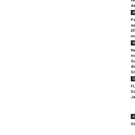
ve
de
M
Pe
au
Ef
ma
N
Ne
In
Su
di
So
D
FL
Da
Ja
A
Ga