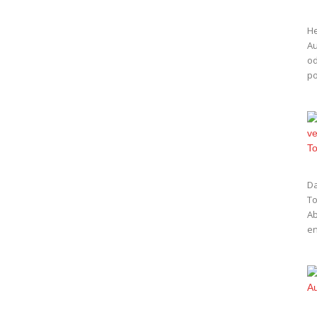
He
Au
od
po
Da
To
Ab
en