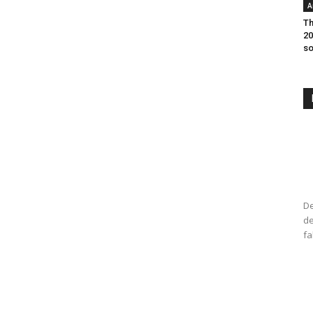
A
Th
20
so
De
de
fa