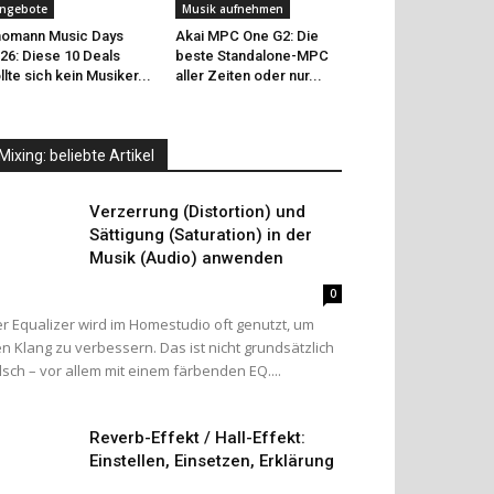
ngebote
Musik aufnehmen
omann Music Days
Akai MPC One G2: Die
26: Diese 10 Deals
beste Standalone-MPC
llte sich kein Musiker...
aller Zeiten oder nur...
Mixing: beliebte Artikel
Verzerrung (Distortion) und
Sättigung (Saturation) in der
Musik (Audio) anwenden
0
r Equalizer wird im Homestudio oft genutzt, um
n Klang zu verbessern. Das ist nicht grundsätzlich
lsch – vor allem mit einem färbenden EQ....
Reverb-Effekt / Hall-Effekt:
Einstellen, Einsetzen, Erklärung