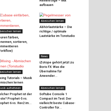
Reihenfolge – Mix
aufbauen
Abmischen lernen
Abhörlautstärke – Die
bmischen lernen
richtige / optimale
Lautstärke im Tonstudio
uren färben,
nennen, sortieren,
ommentieren
orkflow)
News
iZotope gehört jetzt zu
Boris FX: Was die
Übernahme für
bmischen lernen
Anwender...
xing Tutorials – Musik
mischen lernen
usik aufnehmen
Abmischen lernen
lcher Prophet ist der
Softube Console 1
ste? Prophet-5 vs.
Compact im Test: Der
ophet-6 vs. Rev2 im...
vielleicht beste Cubase-
Controller für...