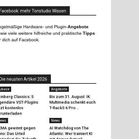
Facebook: mehr Tonstudio Wissen
egelmäßige Hardware- und Plugin-
Angebote
wie viele weitere hilfreiche und praktische
Tipps
r dich auf Facebook.
Die neusten Artikel 2026
ubase
Angebote
inberg Classics: 5
Bis zum 31. August: IK
gendäre VST-Plugins
Multimedia schenkt euch
tzt kostenlos
T-RackS 6 Pro...
runterladen
ews
News
EMA gewinnt gegen
AI Watchdog von The
no: Das Urteil
Atlantic: Wer trainiert KI