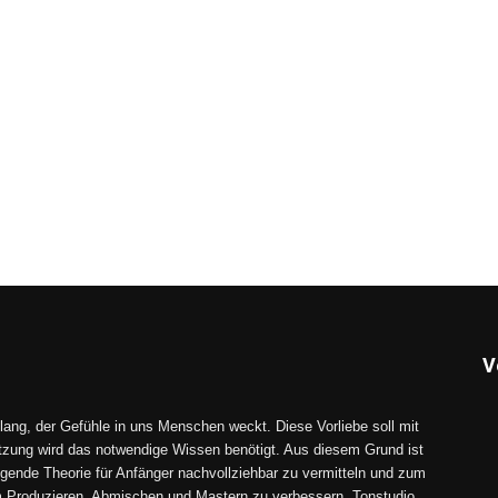
V
lang, der Gefühle in uns Menschen weckt. Diese Vorliebe soll mit
tzung wird das notwendige Wissen benötigt. Aus diesem Grund ist
gende Theorie für Anfänger nachvollziehbar zu vermitteln und zum
im Produzieren, Abmischen und Mastern zu verbessern. Tonstudio