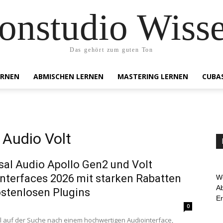
onstudio Wiss
Das gehört zum guten Ton
ERNEN
ABMISCHEN LERNEN
MASTERING LERNEN
CUBA
 Audio Volt
sal Audio Apollo Gen2 und Volt
nterfaces 2026 mit starken Rabatten
We
Ab
stenlosen Plugins
E
0
l auf der Suche nach einem hochwertigen Audiointerface,