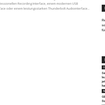
essionellen Recording Interface, einem modernen USB
face oder einem leistungsstarken Thunderbolt Audiointerface...
R
so
fü
C
Se
le
je
he
N
G
Su