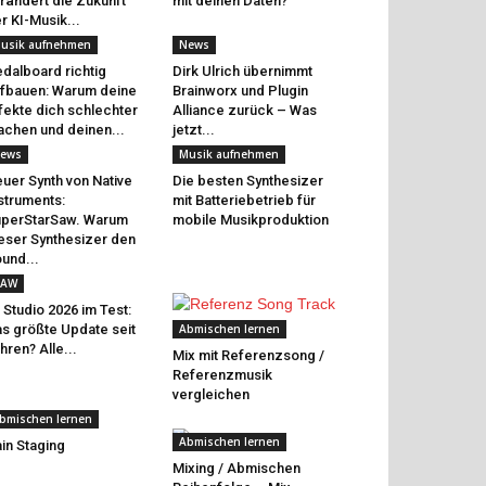
rändert die Zukunft
mit deinen Daten?
r KI-Musik...
usik aufnehmen
News
dalboard richtig
Dirk Ulrich übernimmt
fbauen: Warum deine
Brainworx und Plugin
fekte dich schlechter
Alliance zurück – Was
chen und deinen...
jetzt...
ews
Musik aufnehmen
uer Synth von Native
Die besten Synthesizer
struments:
mit Batteriebetrieb für
perStarSaw. Warum
mobile Musikproduktion
eser Synthesizer den
und...
AW
 Studio 2026 im Test:
s größte Update seit
Abmischen lernen
hren? Alle...
Mix mit Referenzsong /
Referenzmusik
vergleichen
bmischen lernen
Abmischen lernen
in Staging
Mixing / Abmischen