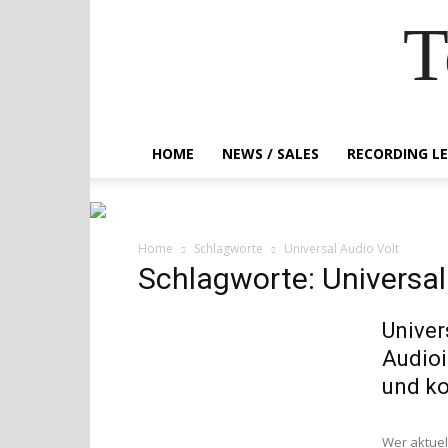
T
HOME
NEWS / SALES
RECORDING L
Home
Schlagworte
Universal Audio Volt
Schlagworte: Universal
Univer
Audioi
und ko
Wer aktuel