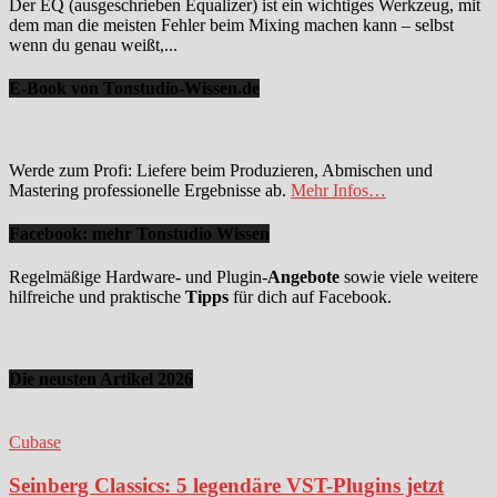
Der EQ (ausgeschrieben Equalizer) ist ein wichtiges Werkzeug, mit
dem man die meisten Fehler beim Mixing machen kann – selbst
wenn du genau weißt,...
E-Book von Tonstudio-Wissen.de
Werde zum Profi: Liefere beim Produzieren, Abmischen und
Mastering professionelle Ergebnisse ab.
Mehr Infos…
Facebook: mehr Tonstudio Wissen
Regelmäßige Hardware- und Plugin-
Angebote
sowie viele weitere
hilfreiche und praktische
Tipps
für dich auf Facebook.
Die neusten Artikel 2026
Cubase
Seinberg Classics: 5 legendäre VST-Plugins jetzt