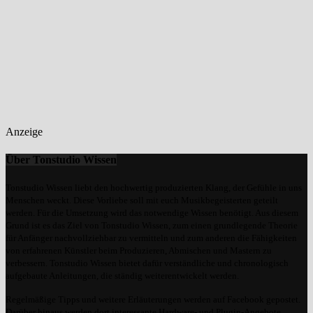
Anzeige
Über Tonstudio Wissen
Tonstudio Wissen liebt den hochwertig produzierten Klang, der Gefühle in uns
Menschen weckt. Diese Vorliebe soll mit euch Musikbegeisterten geteilt
werden. Für die Umsetzung wird das notwendige Wissen benötigt. Aus diesem
Grund ist es das Ziel von Tonstudio Wissen, zum einen grundlegende Theorie
für Anfänger nachvollziehbar zu vermitteln und zum anderen die Fähigkeiten
von erfahrenen Künstler beim Produzieren, Abmischen und Mastern zu
verbessern. Tonstudio Wissen bietet dafür verständliche und chronologisch
aufgebaute Anleitungen, die ständig weiterentwickelt werden.
Regelmäßige Tipps und weitere Erläuterungen werden auf Facebook gepostet.
Darüber hinaus werden dort interessante Hardware- und Plugin-Angebote